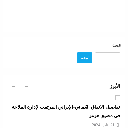
ما حذرنا منه يحدث: اشتباكات عنيفة لليوم الرابع بين
الجيش الإثيوبي وقوات تيجراي..ونظام آبي أحمد يرتعب
21 يناير، 2024
البحث
البحث
مدبولي:”مخزون مصر يكفي سنة كاملة”..وارتفاع قياسي
في الاحتياطي الأجنبي رغم توترات هرمز
21 يناير، 2024
الأبرز
تفاصيل الاتفاق العُماني-الإيراني المرتقب لإدارة الملاحة
في مضيق هرمز
21 يناير، 2024