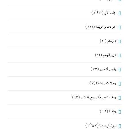
جاءنا الآن
(5٬921)
حوادث و جريمة
(312)
دار نشر
(20)
ذوى الهمم
(12)
رئيس التحرير
(73)
رحلات و كشافة
(7)
رمضانك بيرفكس مع إندكس
(43)
رياضة
(609)
سوشيال ميديا
(3٬657)