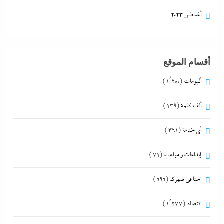
أغسطس 2023
أقسام الموقع
ألبومات
(1٬250)
ألف كلمة
(139)
أي خدمة
(361)
إبداعات و مواهب
(71)
احنا في ضهرك
(696)
اقتصاد
(1٬277)