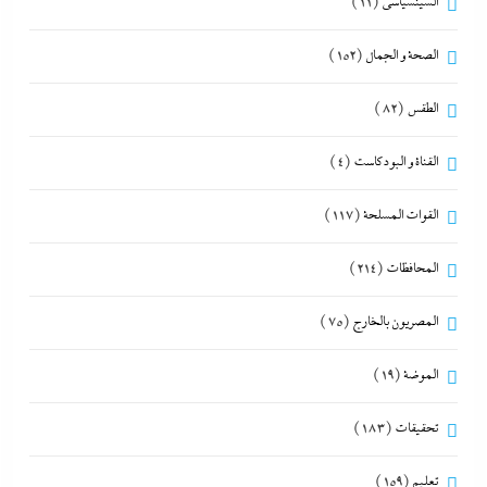
السينسياسي
(11)
الصحة و الجمال
(152)
الطقس
(82)
القناة و البودكاست
(4)
القوات المسلحة
(117)
المحافظات
(214)
المصريون بالخارج
(75)
الموضة
(19)
تحقيقات
(183)
تعليم
(159)