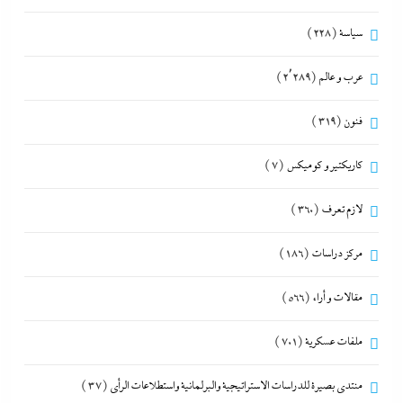
سياسة
(228)
عرب و عالم
(2٬289)
فنون
(319)
كاريكتير و كوميكس
(7)
لازم تعرف
(360)
مركز دراسات
(186)
مقالات و أراء
(566)
ملفات عسكرية
(701)
منتدى بصيرة للدراسات الاستراتيجية والبرلمانية واستطلاعات الرأى
(37)