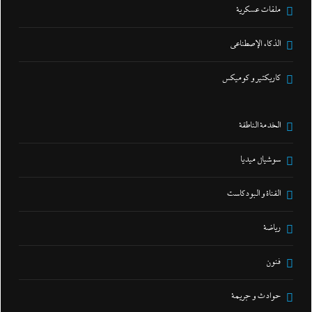
ملفات عسكرية
الذكاء الإصطناعي
كاريكتير و كوميكس
الخدمة الناطقة
سوشيال ميديا
القناة و البودكاست
رياضة
فنون
حوادث و جريمة