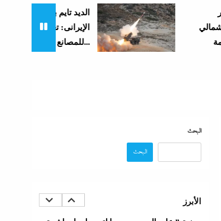
الديد تايم بعد الاستنزاف
الإيرانى: تعليمات قاهرة
للمصانع العسكرية الأمريكية...
البحث
البحث
الأبرز
اتهامات مخابراتية غربية: إيران تعرض “صفقة