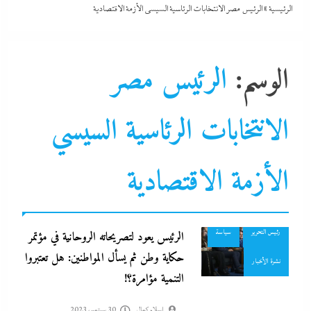
الرئيسية
»
الرئيس مصر الانتخابات الرئاسية السيسي الأزمة الاقتصادية
الوسم:
الرئيس مصر
الانتخابات الرئاسية السيسي
الأزمة الاقتصادية
الحكومة
جاءنا الآن
رئيس التحرير
سياسة
الرئيس يعود لتصريحاته الروحانية في مؤتمر
حكاية وطن ثم يسأل المواطنين: هل تعتبروا
بعد غياب 75 عاما: منتخب المبارزة يحقق ميدالية عالمية..والأروع أنها
نشرة الأخبار
التنمية مؤامرة؟!
على حساب نظيره الإسرائيلي
30 سبتمبر، 2023
إسلام كمال
30 سبتمبر، 2023