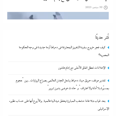
تقدير موقف:حريق ميناء دمياط يشعل الجدل العالمي بصراع
الروايات..بين “هجوم بمسيّرة بلا أدلة ولا اعتراف” و”حادث عرضي
بدون تبرير”
نُشر حديثًا
30 سبتمبر، 2023
كيف فجر خروج سفينة التغييز المحترقة في دمياط أزمة جديدة في وجه الحكومة
المصرية؟
الإعلانات تعطل اتفاق الأهلى مع إمام عاشور
تقدير موقف:حريق ميناء دمياط يشعل الجدل العالمي بصراع الروايات..بين “هجوم
بمسيّرة بلا أدلة ولا اعتراف” و”حادث عرضي بدون تبرير”
بعد غياب 75 عاما: منتخب المبارزة يحقق ميدالية عالمية..والأروع أنها على حساب نظيره
الإسرائيلي
بعد غياب 75 عاما: منتخب المبارزة يحقق ميدالية عالمية..والأروع أنها