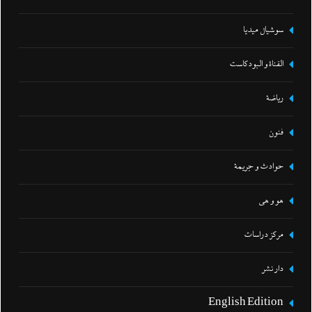
سوشيال ميديا
القناة و البودكاست
رياضة
فنون
حوادث و جريمة
هو و هي
مركز دراسات
دار نشر
English Edition