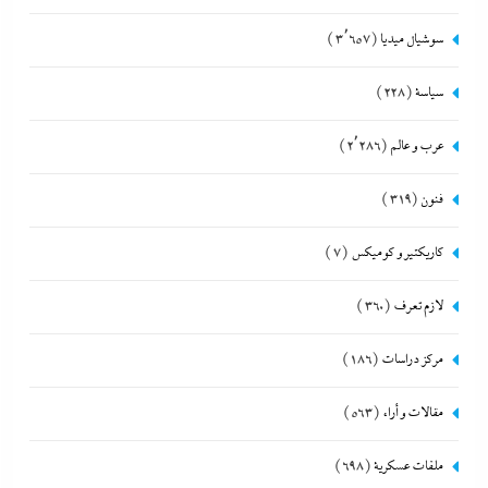
سوشيال ميديا
(3٬657)
سياسة
(228)
عرب و عالم
(2٬286)
فنون
(319)
كاريكتير و كوميكس
(7)
لازم تعرف
(360)
مركز دراسات
(186)
مقالات و أراء
(563)
ملفات عسكرية
(698)