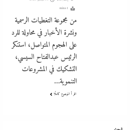
1 mins
من مجموعة التغطيات الرسمية
ونشرة الأخبار في محاولة للرد
على الهجوم المتواصل، استنكر
الرئيس عبدالفتاح السيسي،
التشكيك في المشروعات
التنموية…
كيف فجر خروج سفينة التغييز المحترقة في دمياط أزمة جديدة في وجه
الحكومة المصرية؟
اقر أ الموضوع كاملًا
30 سبتمبر، 2023
البحث