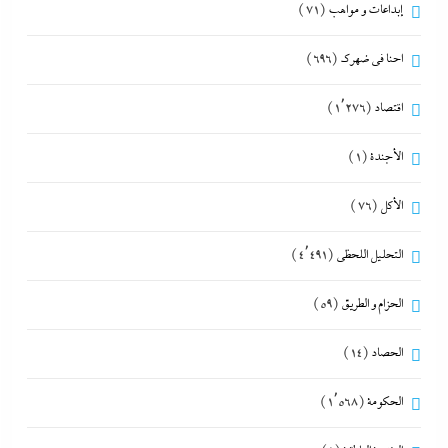
إبداعات و مواهب
(71)
احنا في ضهرك
(696)
اقتصاد
(1٬276)
الأجندة
(1)
الأكل
(76)
التحليل اللحظي
(4٬491)
الحزام و الطريق
(59)
الحصاد
(14)
الحكومة
(1٬568)