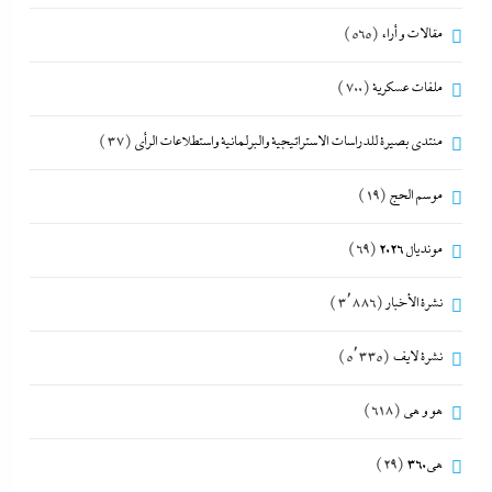
مقالات و أراء
(565)
ملفات عسكرية
(700)
منتدى بصيرة للدراسات الاستراتيجية والبرلمانية واستطلاعات الرأى
(37)
موسم الحج
(19)
مونديال 2026
(69)
نشرة الأخبار
(3٬886)
نشرة لايف
(5٬335)
هو و هي
(618)
هى360
(29)