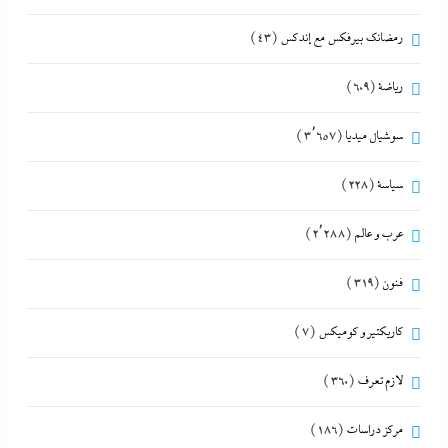
رمضانك بيرفكس مع إندكس
(43)
رياضة
(609)
سوشيال ميديا
(3٬657)
سياسة
(228)
عرب و عالم
(2٬288)
فنون
(319)
كاريكتير و كوميكس
(7)
لازم تعرف
(360)
مركز دراسات
(186)