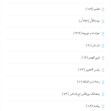
تعليم
(159)
جاءنا الآن
(5٬922)
حوادث و جريمة
(312)
دار نشر
(20)
ذوى الهمم
(12)
رئيس التحرير
(73)
رحلات و كشافة
(7)
رمضانك بيرفكس مع إندكس
(43)
رياضة
(609)