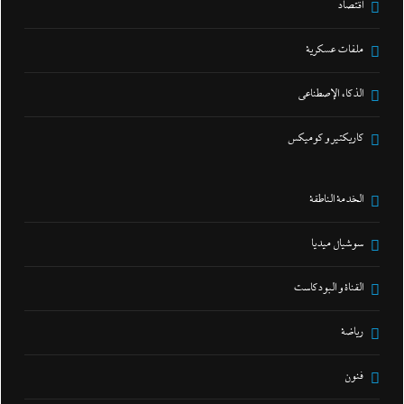
اقتصاد
ملفات عسكرية
الذكاء الإصطناعي
كاريكتير و كوميكس
الخدمة الناطقة
سوشيال ميديا
القناة و البودكاست
رياضة
فنون