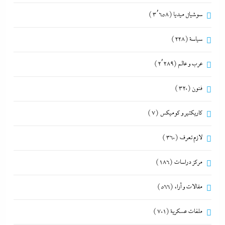
سوشيال ميديا
(3٬658)
سياسة
(228)
عرب و عالم
(2٬289)
فنون
(320)
كاريكتير و كوميكس
(7)
لازم تعرف
(360)
مركز دراسات
(186)
مقالات و أراء
(566)
ملفات عسكرية
(701)