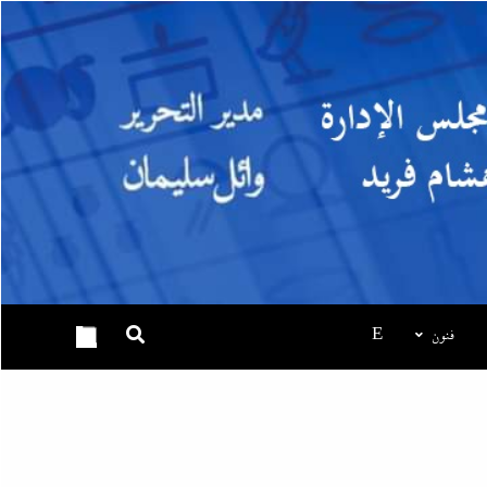
فنون
E