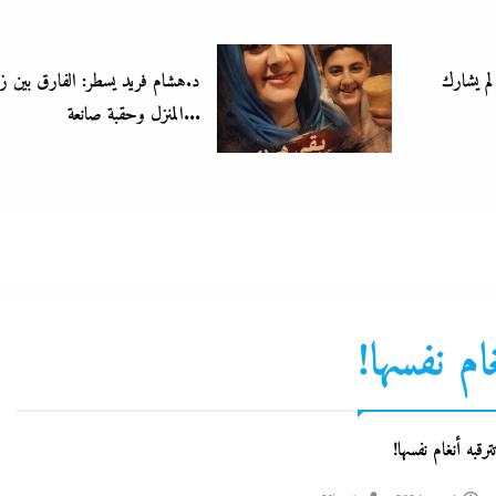
د.هشام فريد يسطر: الفارق بين زمن ربة
المنزل وحقبة صانعة...
ام نفسها!
رقبه أنغام نفسها!