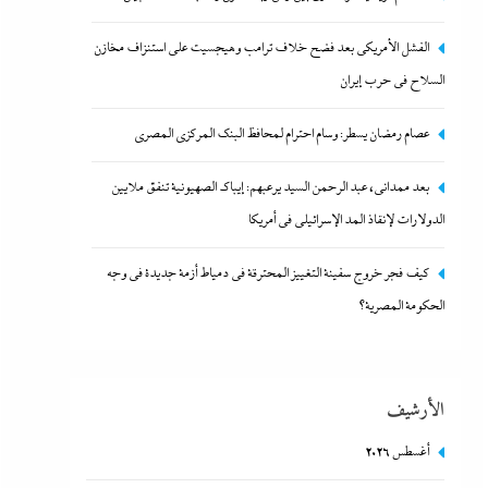
الفشل الأمريكي بعد فضح خلاف ترامب وهيجسيت على استنزاف مخازن
السلاح في حرب إيران
عصام رمضان يسطر: وسام احترام لمحافظ البنك المركزى
عصام رمضان يسطر: وسام احترام لمحافظ البنك المركزى المصري
المصري
بعد ممدانى، عبد الرحمن السيد يرعبهم: إيباك الصهيونية تنفق ملايين
6 يونيو، 2024
الدولارات لإنقاذ المد الإسرائيلي في أمريكا
كيف فجر خروج سفينة التغييز المحترقة في دمياط أزمة جديدة في وجه
الحكومة المصرية؟
الأرشيف
أغسطس 2026
بعد ممدانى، عبد الرحمن السيد يرعبهم: إيباك الصهيونية تنفق