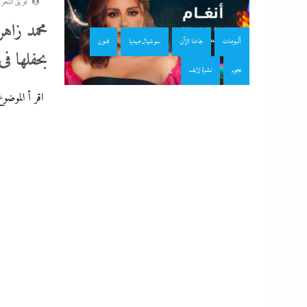
فريق التحري
محمد زاه
ألبومات
جاءنا الآن
سوشيال ميديا
فنون
بحفلها ف
نجوم
نشرة لايف
اقر أ الموضوع