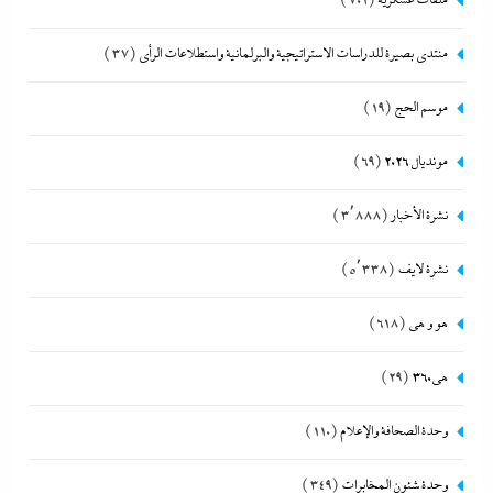
ملفات عسكرية
(701)
منتدى بصيرة للدراسات الاستراتيجية والبرلمانية واستطلاعات الرأى
(37)
موسم الحج
(19)
مونديال 2026
(69)
نشرة الأخبار
(3٬888)
نشرة لايف
(5٬338)
هو و هي
(618)
هى360
(29)
وحدة الصحافة والإعلام
(110)
وحدة شئون المخابرات
(349)