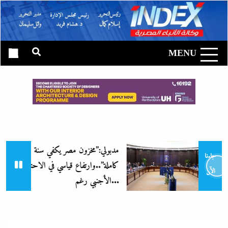
Ski
t
وكالة الأنباء
conten
المصرية|
MENU
إندكس
مدبولي:”مخزون مصر يكفي سنة
جاءنا
كاملة”..وارتفاع قياسي في الاحتياطي
الآن
الأجنبي رغم...