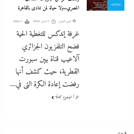
نشرة لايف
المصري..ولا حياة لمن تنادى بالقاهرة
فريق التحرير
11 يناير، 2026
1 mins
غرفة إندكس للتغطية الحية
فضح التلفزيون الجزائري
مدبولي:”مخزون مصر يكفي سنة كاملة”..وارتفاع قياسي في الاحتياطي
آلاعيب قناة بيين سبورت
الأجنبي رغم توترات هرمز
القطرية، حيث كشف أنها
11 يناير، 2026
رفضت إعادة الكرة التى في…
اقر أ الموضوع كاملًا
البحث