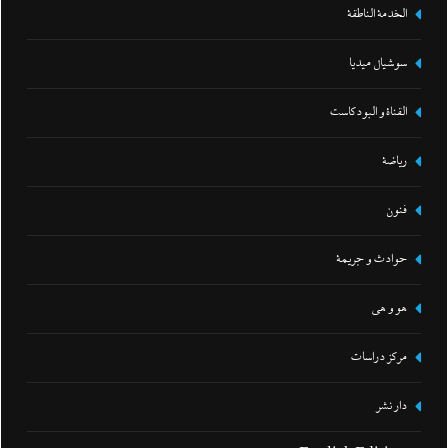
الخدمة الناطقة
سوشيال ميديا
القناة و البودكاست
رياضة
فنون
حوادث و جريمة
هو و هي
مركز دراسات
دار نشر