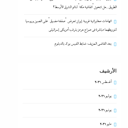
الطريق..هل تتحول”اتفاقية مكة” لناتو الشرق الأوسط؟
اتهامات مخابراتية غربية: إيران تعرض “صفقة مضيق” على الصين وروسيا
لتوريطهما مباشرة في صراع هرمز بترقب أمريكي إسرائيلى
بعد القاضي المزيف: ضابط الفيس بوك بالدبلوم
الأرشيف
أغسطس 2026
يوليو 2026
يونيو 2026
مايو 2026