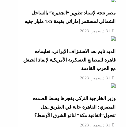
مصر تتجه لإسناد تطوير “الجفيرة” بالساحل
الشمالي لمستثمر إماراتي بقيمة 135 مليار جنيه
“لماذا تكون نتيجة الطالب على
31 ديسمبر، 2023
الديد تايم بعد الاستنزاف الإيرانى: تعليمات
“زغاريد نص الليل للفجر”..إفيه
قاهرة للمصانع العسكرية الأمريكية لإنقاذ الجيش
نتيجة
مع الحرب القادمة
31 ديسمبر، 2023
“إظلام وتعطيش وشلل”..ناشط
د مصر
وزير الخارجية التركى يفجرها وسط الصمت
المصري: القاهرة جاية في الطريق..هل
تتحول”اتفاقية مكة” لناتو الشرق الأوسط؟
31 ديسمبر، 2023