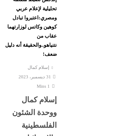
 بصراع
المبارزة يحقق ميدالية
تحليلية لإعلام عربي
عالمية..والأروع أنها...
ومصري:اعتبروا تبادل
كوهين وكاتس لوزارتهما
عقاب من
يق في
المشاع؟”..نائبة تهدد وزير
نتنياهو..والحقيقة أنه دليل
التعليم بسبب...
ضعف!
سبوق
إسلام كمال
 في البيت
وزير التعليم الجديد يشعل 
31 ديسمبر، 2023
الثانوية...
1 Mins
جة الثانوية
إسلام كمال
الرابط والخطوات
من “أرض الصومال” يهد
ووحدة الشئون
بحلف إسرائيلي...
الفلسطينية