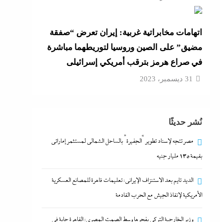
اتهامات مخابراتية غربية: إيران تعرض “صفقة
مضيق” على الصين وروسيا لتوريطهما مباشرة
في صراع هرمز بترقب أمريكي إسرائيلى
31 ديسمبر، 2023
نُشر حديثًا
مصر تتجه لإسناد تطوير “الجفيرة” بالساحل الشمالي لمستثمر إماراتي
بقيمة 135 مليار جنيه
الديد تايم بعد الاستنزاف الإيرانى: تعليمات قاهرة للمصانع العسكرية
الأمريكية لإنقاذ الجيش مع الحرب القادمة
وزير الخارجية التركى يفجرها وسط الصمت المصري: القاهرة جاية في