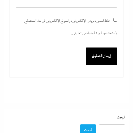
احفظ اسمي، بريدي الإلكتروني، والموقع الإلكتروني في هذا المتصفح
لاستخدامها المرة المقبلة في تعليقي.
مدبولي:”مخزون مصر يكفي سنة كاملة”..وارتفاع قياسي
في الاحتياطي الأجنبي رغم توترات هرمز
7 أغسطس، 2026
ألبوم صور: شيرين تشعل بورتو جولف العلمين بـ”يالهوى
وحشتونى” وتقنية 3D Mapping لأول مرة
البحث
7 أغسطس، 2026
البحث