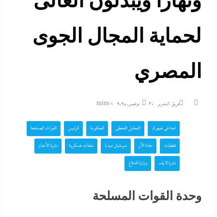
ونهاراً ويبذلون الغالى
لحماية المجال الجوى
المصري
فريق التحرير
30 نوفمبر، 2025
1 mins
احنا في ضهرك
التحليل اللحظي
الحكومة
الرئيس
القوات المسلحة
تغطيات
جاءنا الآن
سوشيال ميديا
ملفات عسكرية
نشرة الأخبار
نشرة لايف
وزارة الدفاع
وحدة القوات المسلحة