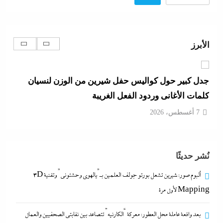
بعد واقعة عاملة محل العطور: معركة “الكارنيه” تتصاعد
بين نقابتى الصحفيين والعمال
الأبرز
7 أغسطس، 2026
جدل كبير حول كواليس حفل شيرين من الوزن لنسيان
كلمات الأغانى وردود الفعل الغريبة
7 أغسطس، 2026
مدبولي:”مخزون مصر يكفي سنة كاملة”..وارتفاع قياسي
نُشر حديثًا
في الاحتياطي الأجنبي رغم توترات هرمز
7 أغسطس، 2026
ألبوم صور: شيرين تشعل بورتو جولف العلمين بـ”يالهوى وحشتونى” وتقنية 3D
Mapping لأول مرة
ألبوم صور: شيرين تشعل بورتو جولف العلمين بـ”يالهوى
بعد واقعة عاملة محل العطور: معركة “الكارنيه” تتصاعد بين نقابتى الصحفيين والعمال
وحشتونى” وتقنية 3D Mapping لأول مرة