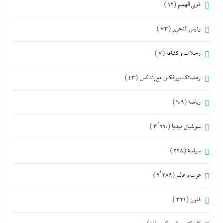
ذوى الهمم
(12)
رئيس التحرير
(73)
رحلات و كشافة
(7)
رمضانك بيرفكس مع إندكس
(43)
رياضة
(609)
سوشيال ميديا
(3٬660)
سياسة
(228)
عرب و عالم
(2٬289)
فنون
(321)