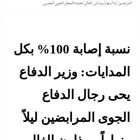
المرابضين ليلاً ونهاراً ويبذلون الغالى لحماية المجال الجوى المصري
نسبة إصابة 100% بكل
المدايات: وزير الدفاع
يحى رجال الدفاع
الجوى المرابضين ليلاً