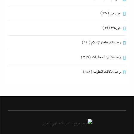
هو و هي
(620)
هى360
(29)
وحدة الصحافة والإعلام
(110)
وحدة شئون المخابرات
(349)
وحدة مكافحة التطرف
(151)