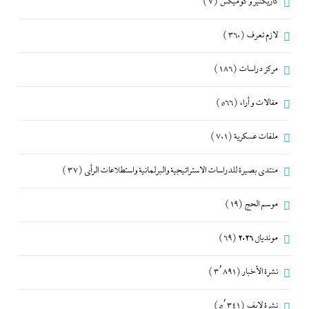
كاريكتير و كوميكس
(7)
لازم تعرف
(360)
مركز دراسات
(186)
مقالات و أراء
(566)
ملفات عسكرية
(701)
منتدى بصيرة للدراسات الاستراتيجية والبرلمانية واستطلاعات الرأى
(37)
موسم الحج
(19)
مونديال 2026
(69)
نشرة الأخبار
(3٬891)
نشرة لايف
(5٬341)