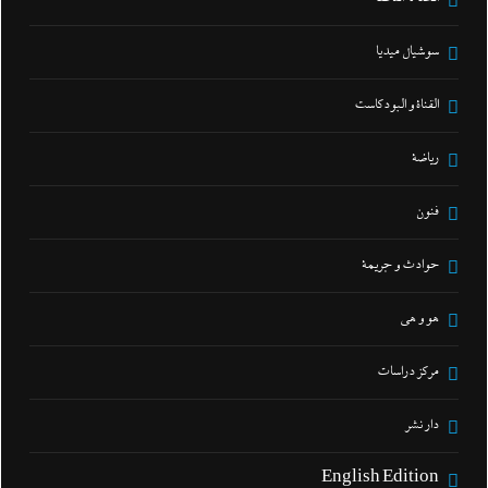
سوشيال ميديا
القناة و البودكاست
رياضة
فنون
حوادث و جريمة
هو و هي
مركز دراسات
دار نشر
English Edition