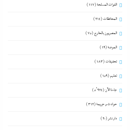
القوات المسلحة
(117)
المحافظات
(214)
المصريون بالخارج
(75)
الموضة
(19)
تحقيقات
(183)
تعليم
(159)
جاءنا الآن
(5٬924)
حوادث و جريمة
(312)
دار نشر
(20)