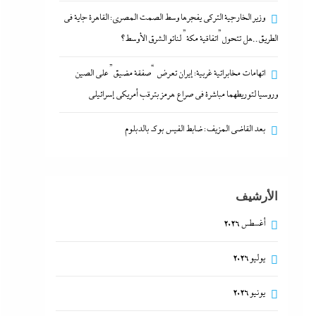
وزير الخارجية التركى يفجرها وسط الصمت المصري: القاهرة جاية في
الطريق..هل تتحول”اتفاقية مكة” لناتو الشرق الأوسط؟
اتهامات مخابراتية غربية: إيران تعرض “صفقة مضيق” على الصين
وروسيا لتوريطهما مباشرة في صراع هرمز بترقب أمريكي إسرائيلى
بعد القاضي المزيف: ضابط الفيس بوك بالدبلوم
الأرشيف
أغسطس 2026
يوليو 2026
يونيو 2026