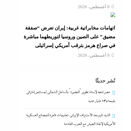
8 أغسطس، 2026
اتهامات مخابراتية غربية: إيران تعرض “صفقة
مضيق” على الصين وروسيا لتوريطهما مباشرة
في صراع هرمز بترقب أمريكي إسرائيلى
8 أغسطس، 2026
نُشر حديثًا
مصر تتجه لإسناد تطوير “الجفيرة” بالساحل الشمالي لمستثمر إماراتي
بقيمة 135 مليار جنيه
الديد تايم بعد الاستنزاف الإيرانى: تعليمات قاهرة للمصانع العسكرية
الأمريكية لإنقاذ الجيش مع الحرب القادمة