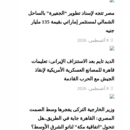
مصر تتجه لإسناد تطوير “الجفيرة” بالساحل
الشمالي لمستثمر إماراتي بقيمة 135 مليار
“لماذا تكون نتيجة الطالب على
جنيه
8 أغسطس، 2026
“زغاريد نص الليل للفجر”..إفيه
الديد تايم بعد الاستنزاف الإيرانى: تعليمات
نتيجة
قاهرة للمصانع العسكرية الأمريكية لإنقاذ
الجيش مع الحرب القادمة
8 أغسطس، 2026
“إظلام وتعطيش وشلل”..ناشط
د مصر
وزير الخارجية التركى يفجرها وسط الصمت
المصري: القاهرة جاية في الطريق..هل
تتحول”اتفاقية مكة” لناتو الشرق الأوسط؟