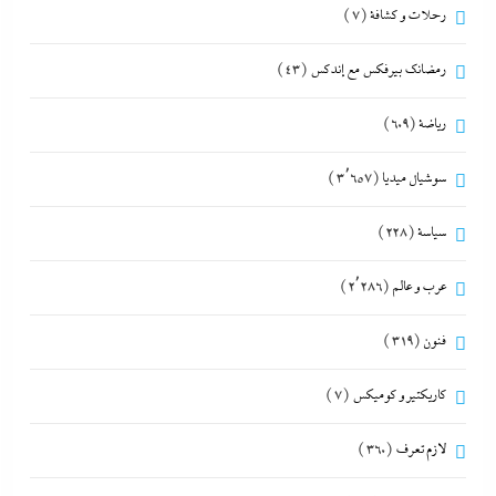
رحلات و كشافة
(7)
رمضانك بيرفكس مع إندكس
(43)
رياضة
(609)
سوشيال ميديا
(3٬657)
سياسة
(228)
عرب و عالم
(2٬286)
فنون
(319)
كاريكتير و كوميكس
(7)
لازم تعرف
(360)