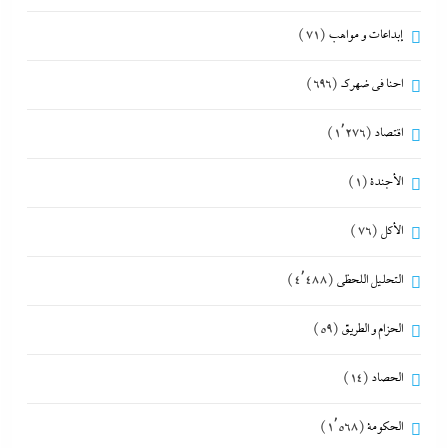
إبداعات و مواهب
(71)
احنا في ضهرك
(696)
اقتصاد
(1٬276)
الأجندة
(1)
الأكل
(76)
التحليل اللحظي
(4٬488)
الحزام و الطريق
(59)
الحصاد
(14)
الحكومة
(1٬568)