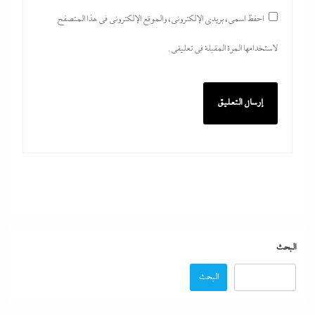
احفظ اسمي، بريدي الإلكتروني، والموقع الإلكتروني في هذا المتصفح
لاستخدامها المرة المقبلة في تعليقي.
بعد غياب 75 عاما: منتخب المبارزة يحقق ميدالية
عالمية..والأروع أنها على حساب نظيره الإسرائيلي
29 يوليو، 2026
كيف فجر خروج سفينة التغييز المحترقة في دمياط أزمة
جديدة في وجه الحكومة المصرية؟
البحث
29 يوليو، 2026
البحث
الإعلانات تعطل اتفاق الأهلى مع إمام عاشور