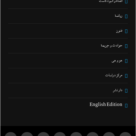
القناة و البودكاست
رياضة
فنون
حوادث و جريمة
هو و هي
مركز دراسات
دار نشر
English Edition