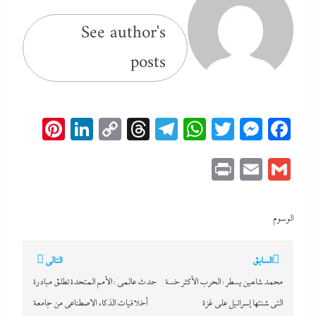
See author's
posts
erest
inkedIn
Copy
Threads
Telegram
WhatsApp
Messenger
Twitter
Facebook
Link
Print
Email
Gmail
الوسوم
تصفّح
السابق
التالي
المقالات
محمد شاهين يسطر : الحرب الأكثر خسة
حدث عالمى : الأمم المتحدة تطلق مبادرة
التى شنتها إسرائيل على غزة
أخلاقيات الذكاء الاصطناعي من جامعة