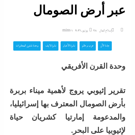
عبر أرض الصومال
إسلام كمال
28 يونيو، 2026
1 mins
جاءنا الآن
عرب و عالم
نشرة الأخبار
نشرة لايف
وحدة شئون المخابرات
وحدة القرن الأفريقي
تقرير إثيوبي يروج لأهمية ميناء بربرة
بأرض الصومال المعترف بها إسرائيليا،
والمدعومة إمارتيا كشريان حياة
لإثيوبيا على البحر.