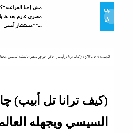
جاءنا
مصري عارم بعد هذيا
الآن
“مستشار أممي”...
بأرشفة ورقمنة تراث 
والتلفزيون: الرئيس 
أهم الأصول...
الرئيسية
»
جاءنا الآن
»
(كيف ترانا تل أبيب) چاكى حوجى يسطر: ما يعلمه السيسي ويجهله 
نورا الفرا تسطر: روا
فارس في حرب الوع
(كيف ترانا تل أبيب) 
اعترافات سالى الجب
الصادمة تتوالى: ماما
السيسي ويجهله العالم
بالقلم فخنقتها ونمت...