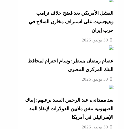
 ترامب
الفشل الأمريكي بعد فضح خلاف ترامب
وهيجسيت على استنزاف مخازن السلاح في
مة
حرب إيران
 رأس
30 يوليو، 2026
نائم
عصام رمضان يسطر: وسام احترام لمحافظ
راتية
البنك المركزى المصري
30 يوليو، 2026
ن في
بعد ممدانى، عبد الرحمن السيد يرعبهم: إيباك
الصهيونية تنفق ملايين الدولارات لإنقاذ المد
الإسرائيلي في أمريكا
30 يوليو، 2026