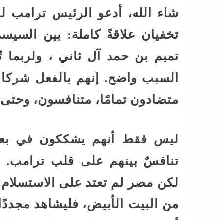
شاء الله، أدعو الرئيس ترامب ل
تخفيان علاقةً كاملة: بين السيس
تميم بن حمد آل ثاني ، ولربما ت
السبب واضح. إنهم بالفعل شركاء
متضادون تمامًا، متنافسون، وحتى
ليس فقط أنهم يشككون في بعضه
تنافسٌ بينهم على قلب ترامب. ا
لكن مصر لم تعتد على الاستسلام.
من البيت الأبيض، فليشاهد مجددً