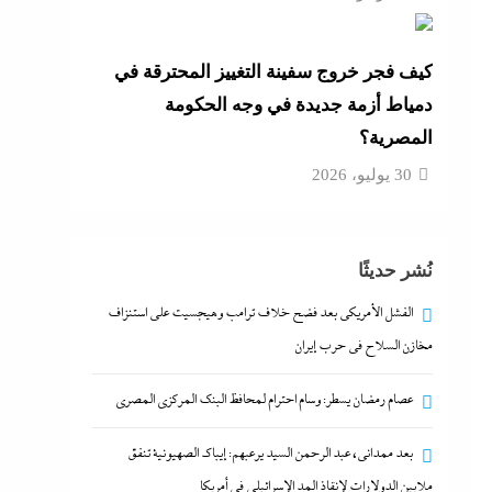
كيف فجر خروج سفينة التغييز المحترقة في
دمياط أزمة جديدة في وجه الحكومة
المصرية؟
30 يوليو، 2026
نُشر حديثًا
الفشل الأمريكي بعد فضح خلاف ترامب وهيجسيت على استنزاف
مخازن السلاح في حرب إيران
عصام رمضان يسطر: وسام احترام لمحافظ البنك المركزى المصري
بعد ممدانى، عبد الرحمن السيد يرعبهم: إيباك الصهيونية تنفق
ملايين الدولارات لإنقاذ المد الإسرائيلي في أمريكا