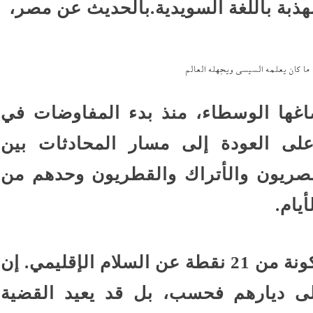
مهذبة باللغة السويدية.بالحديث عن مصر،
 كان يعلمه السيسي ويجهله العالم
غها الوسطاء، منذ بدء المفاوضات في
، ببند ينص على العودة إلى مسار المحادثات بين
مصريون والأتراك والقطريون وحدهم من
يام.
يتحدث ترامب أيضًا في خطته المكونة من 21 نقطة عن السلام الإقليمي. إن
إلى ديارهم فحسب، بل قد يعيد القضية