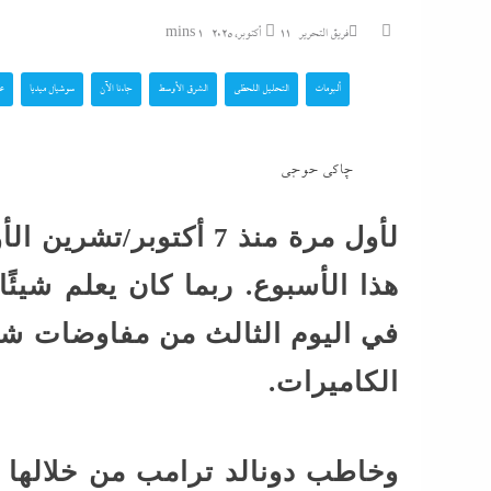
ماذا بعد القبض على 
فريق التحرير
11 أكتوبر، 2025
1 mins
الفيديوهات المسيئة”
ألبومات
التحليل اللحظي
الشرق الأوسط
جاءنا الآن
سوشيال ميديا
عر
جنون المتوسط الغا
غرق وإغلاق شواطئ 
چاكى حوجى
محمد شاهين يسطر م
لأول مرة منذ 7 أكتوبر
رسائل الناجحين في ال
هذا الأسبوع. ربما كان يعلم شيئً
الفلسطينية...
في اليوم الثالث من مفاوضات شر
جلال نصار يسطر: تمن
يشارك الأهلى بالكونف
الكاميرات.
لهذه...
وخاطب دونالد ترامب من خلالها 