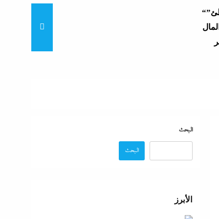
“خناقات الساحل والشواطئ”
لمال
لجديدة
رائيل
البحث
البحث
ل
الأبرز