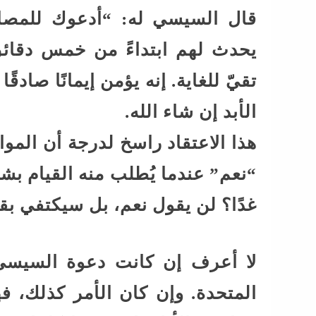
قال السيسي له: “أدعوك للمصا
يحدث لهم ابتداءً من خمس دقائق
تقيّ للغاية. إنه يؤمن إيمانًا صاد
الأبد إن شاء الله.
هذا الاعتقاد راسخ لدرجة أن المو
“نعم” عندما يُطلب منه القيام بش
غدًا؟ لن يقول نعم، بل سيكتفي بق
لا أعرف إن كانت دعوة السيسي
المتحدة. وإن كان الأمر كذلك،