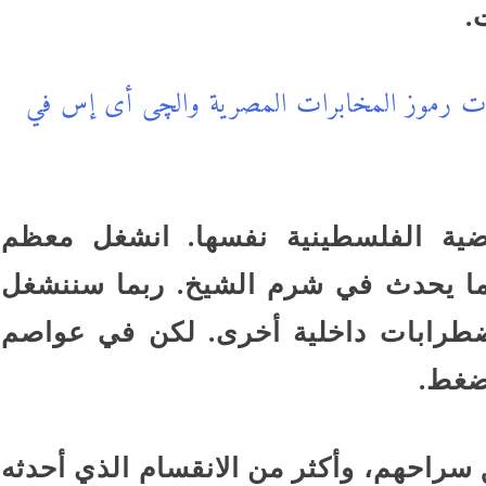
.
لات رموز المخابرات المصرية والچى أى إس في
ية الفلسطينية نفسها. انشغل معظم
 بما يحدث في شرم الشيخ. ربما سننشغل
ي اضطرابات داخلية أخرى. لكن في عواصم
لضغط.
سراحهم، وأكثر من الانقسام الذي أحدثه