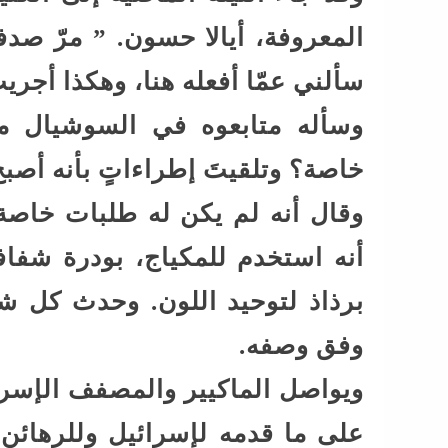
المعروفة، أيالا حسون. ” مرّ صدف
سألني عمّا أفعله هنا، وهكذا أجريت
وسأله متابعوه في السوشيال م
خاصة؟ وتلقيتَ إطراءاتٍ بأنه أصبح
وقال أنه لم يكن له طلبات خاصة
أنه استخدم للمكياج، بودرة شفا
برذاذ لتوحيد اللون. وحدث كل ش
وفق وصفه.
ويواصل الماكيير والمصفف الإسرائ
على ما قدمه لإسرائيل وللرهائن