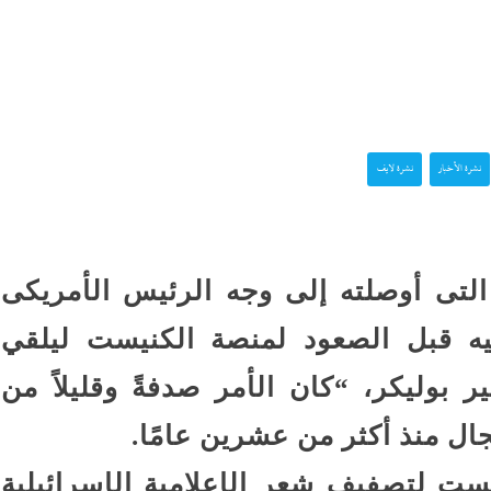
نورا الفرا تسطر: رواق ال
ستقبل
فارس في حرب الوعى
اعترافات سالى الجباس
ع إسرائيل
الصادمة تتوالى: ماما ضرب
نشرة الأخبار
نشرة لايف
بالقلم فخنقتها ونمت...
كرة
ماذا بعد القبض على “صاح
 حفل
الفيديوهات المسيئة”؟
التى أوصلته إلى وجه الرئيس الأمريكى
يه قبل الصعود لمنصة الكنيست ليلقي
قشها ترامب
جنون المتوسط الغامض: 
 بوليكر، “كان الأمر صدفةً وقليلاً من
غرق وإغلاق شواطئ وحر
ال منذ أكثر من عشرين عامًا.
يست لتصفيف شعر الإعلامية الإسرائيلية