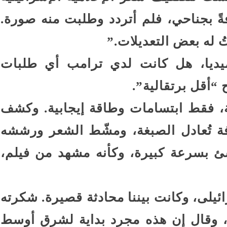
ةً بجناحي، فلم أتردد وطلبت منه صورة.
ُ له بعض التعديلات.”
يديا، هل كانت لدي ترامب أي طلبات
 “أقل برتقالية”.
، فقط ابتسامات وطاقة إيجابية. وكشف
فة تُعادل الصبغة، ومشّط الشعر ورششه
ئ بسرعة كبيرة، وكأنه مشهد من فيلم،
يلى، وكانت بيننا محادثة قصيرة. شكرته
، وقال إن هذه مجرد بداية لشرق أوسط