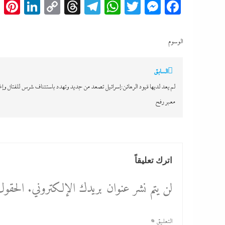
t
edIn
Copy
Threads
Telegram
WhatsApp
Messenger
Twitter
Facebook
Link
الوسوم
تصفّح
السابق
المقالات
لم يعد لديها قيود الرهائن:إسرائيل تصعد من جديد وتهدد باستئناف شرس للقتال وإ
معبر رفح
اترك تعليقاً
لن يتم نشر عنوان بريدك الإلكتروني.
الحقول 
التعليق
*