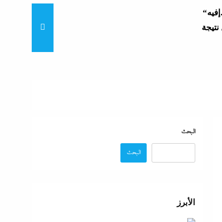
“زغاريد نص الليل للفجر”..إفيه
نتيجة
“إظلام وتعطيش وشلل”..ناشط
د مصر
“مش إحنا الفراعنة”؟ غضب
البحث
البحث
عة
 حماية
الأبرز