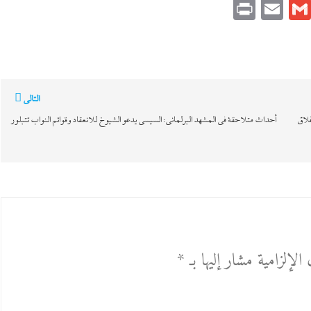
Print
Email
Gmail
Pinteres
Link
التالي
غلاق
أحداث متلاحقة في المشهد البرلمانى: السيسى يدعو الشيوخ للانعقاد وقوائم النواب تتبلور
الإلزامية مشار إليها بـ
*