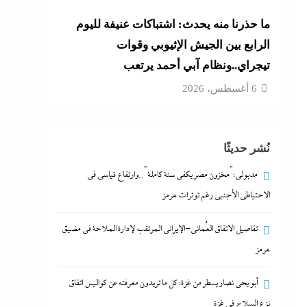
ما حذرنا منه يحدث: اشتباكات عنيفة لليوم
الرابع بين الجيش الإثيوبي وقوات
تيجراي..ونظام آبي أحمد يرتعب
6 أغسطس، 2026
نُشر حديثًا
مدبولي:”مخزون مصر يكفي سنة كاملة”..وارتفاع قياسي في
الاحتياطي الأجنبي رغم توترات هرمز
تفاصيل الاتفاق العُماني-الإيراني المرتقب لإدارة الملاحة في مضيق
هرمز
أبو يحى نصار يسطر من غزة: كل ما تريدون معرفته عن كواليس اتفاق
نزع السلاح في غزة