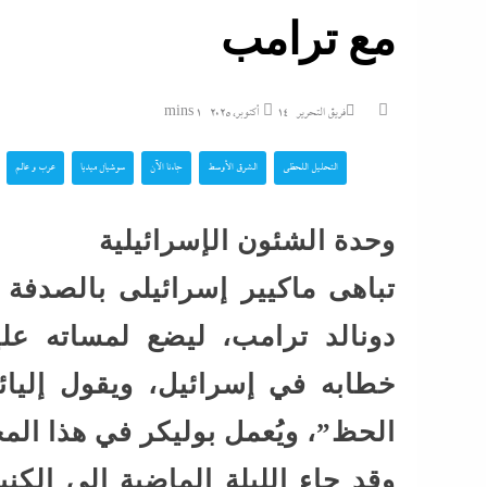
مع ترامب
بالداخلية: الرئيس ي
الوزير محمود...
فريق التحرير
14 أكتوبر، 2025
1 mins
الشرع يروج للسلام م
تزامنا مع توسيعها الاحتلال في...
التحليل اللحظي
الشرق الأوسط
جاءنا الآن
سوشيال ميديا
عرب و عالم
بنصف مليون جنيه..تذ
وحدة الشئون الإسرائيلية
“اللاونج الملكي” في
تباهى ماكيير إسرائيلى بالصدفة 
شيرين تحطم أرقام...
دونالد ترامب، ليضع لمساته عل
كل الملفات التى ينا
خطابه في إسرائيل، ويقول إليائير
ونتنياهو الثلاثاء
الحظ”، ويُعمل بوليكر في هذا المج
وقد جاء الليلة الماضية إلى الكن