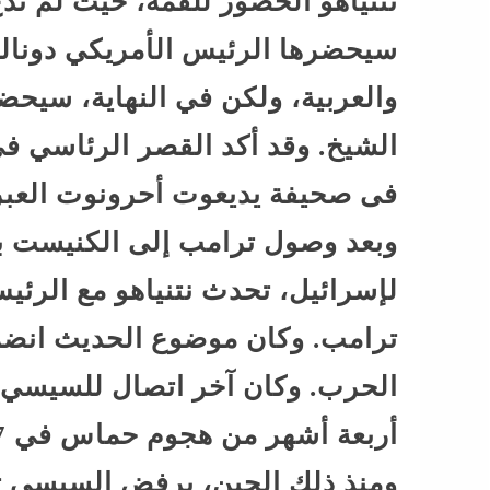
نتنياهو الحضور للقمة، حيث لم تُد
سيحضرها الرئيس الأمريكي دونالد 
والعربية، ولكن في النهاية، سيحضر
الشيخ. وقد أكد القصر الرئاسي ف
فى صحيفة يديعوت أحرونوت العبر
وبعد وصول ترامب إلى الكنيست ب
لإسرائيل، تحدث نتنياهو مع الرئ
ترامب. وكان موضوع الحديث انضمام
ومنذ ذلك الحين، يرفض السيسي تل