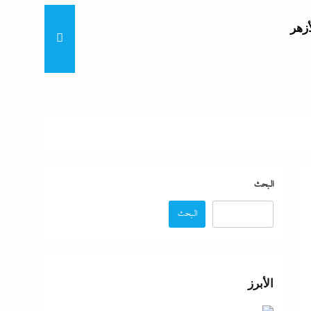
أزهر
تنى
بة
البحث
البحث
موجة
ائق
الأبرز
زة: