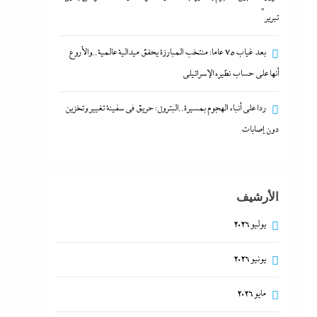
تبرير”
بعد غياب 75 عاما: منتخب المبارزة يحقق ميدالية عالمية..والأروع
أنها على حساب نظيره الإسرائيلي
ردا على أنباء الهجوم بمسيرة..البترول: حريق في سفينة تغيير وتخزين
دون إصابات
الأرشيف
يوليو 2026
يونيو 2026
مايو 2026