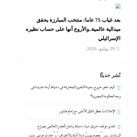
بعد غياب 75 عاما: منتخب المبارزة يحقق
ميدالية عالمية..والأروع أنها على حساب نظيره
الإسرائيلي
29 يوليو، 2026
نُشر حديثًا
كيف فجر خروج سفينة التغييز المحترقة في دمياط أزمة جديدة في
وجه الحكومة المصرية؟
الإعلانات تعطل اتفاق الأهلى مع إمام عاشور
تقدير موقف:حريق ميناء دمياط يشعل الجدل العالمي بصراع
الروايات..بين “هجوم بمسيّرة بلا أدلة ولا اعتراف” و”حادث عرضي بدون