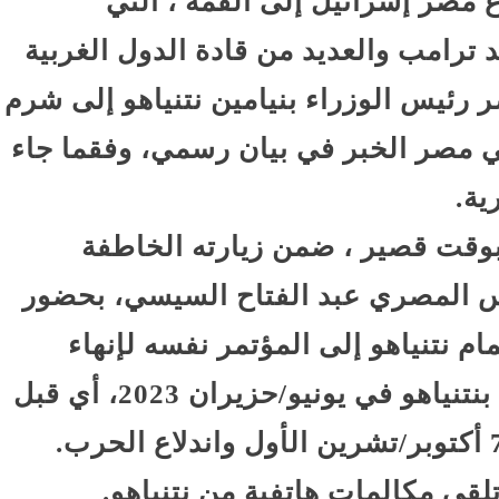
عَ مصر إسرائيل إلى القمة ، التي
ترامب والعديد من قادة الدول الغربية
 رئيس الوزراء بنيامين نتنياهو إلى شرم
ي مصر الخبر في بيان رسمي، وفقما جاء
ية.
وقت قصير ، ضمن زيارته الخاطفة
يس المصري عبد الفتاح السيسي، بحضور
 نتنياهو إلى المؤتمر نفسه لإنهاء
الحرب. وكان آخر اتصال للسيسي بنتنياهو في يونيو/حزيران 2023، أي قبل
أربعة أشهر من هجوم حماس في 7 أكتوبر/تشرين الأول واندلاع الحرب.
قي مكالمات هاتفية من نتنياهو.