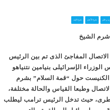
ضعت رأس
رسائل الناجحين في الثانو
الفلسطينية...
ب و عالم
نشرة الأخبار
نشرة لايف
ض غنائم
جلال نصار يسطر: تمنيت ل
 إماراتية
يشارك الأهلى بالكونفدرال
 شرم الشيخ
لهذه...
إسرائيل تشعل سباق التس
علمين في
لاتصال المفاجئ الذى تم بين الرئيس
صدمة
مليار...
لوزراء الإسرائيلى بنيامين نتنياهو
 الجانية:
هل اشتعل فتيل الحرب
ر الكنيست حول “قمة السلام” بشرم
يكشفن
العالمية؟..هجوم أوكراني
اتصال وطبعا القياس والحالة مختلفة،
سفينة إيرانية وشائعات...
لقطرى، حيث تدخل الرئيس ترامب ليطلب