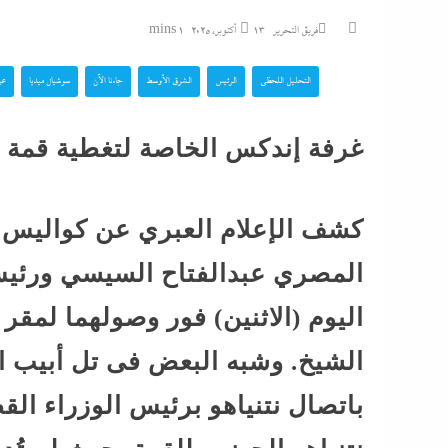
سيدى بشر: سالى و
فريق التحرير
13 أكتوبر، 2025
1 mins
أمها...
التحليل اللحظي
الرئيس
الشرق الأوسط
جاءنا الآن
سوشيال ميديا
عر
الجيش السوداني يعر
عسكرية وصناديق شحن
غرفة إندكس الخاصة لتغطية قمة
روسية الصنع...
راغب علامة يشعل ال
كشف الإعلام العبري عن كواليس ا
نهاية يوليو على مسرح عائم...
المصري عبدالفتاح السيسي ورئيس ا
التعاطف مع الضحية لا
اليوم (الاثنين) فور وصولهما لمق
محاميات مشهورات 
الشيخ. وشبه البعض فى تل أبيب ال
لـ”إندكس” سر...
باتصال نتنياهو برئيس الوزراء ا