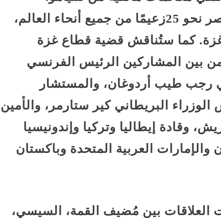
من المتوقع أن يحضر القمة في مصر نحو 25زعيمًا من جميع أنحاء العالم،
غزة. كما ستُناقش قضية قطاع غزة
ومن بين المشاركين الرئيس الفرنسي
كي رجب طيب أردوغان، والمستشار
لوزراء البريطاني كير ستارمر، والأمين
يش، وقادة إيطاليا وتركيا وإندونيسيا
ن والإمارات العربية المتحدة وباكستان
العلاقات بين مُضيف القمة، السيسي،