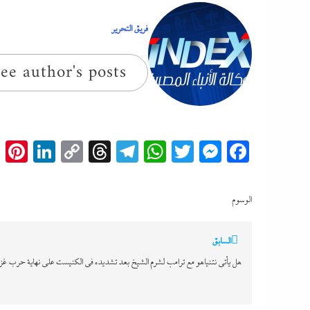
فريق التحرير
ee author's posts
t
edIn
Copy
Threads
Telegram
WhatsApp
Messenger
Twitter
Facebook
Link
الوسوم
تصفّح
السابق
المقالات
هل يأتى نتنياهو مع ترامب لشرم الشيخ بعد تشديده فى الكنيست على نهاية حرب غز