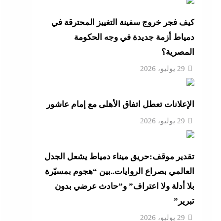
ية
كيف فجر خروج سفينة التغييز المحترقة في
دمياط أزمة جديدة في وجه الحكومة
و لم
المصرية؟
ية
29 يوليو، 2026
لح بعد
الإعلانات تعطل اتفاق الأهلى مع إمام عاشور
 الذخيرة وتخصص 110
29 يوليو، 2026
تقدير موقف:حريق ميناء دمياط يشعل الجدل
 على
العالمي بصراع الروايات..بين “هجوم بمسيّرة
بلا أدلة ولا اعتراف” و”حادث عرضي بدون
تبرير”
29 يوليو، 2026