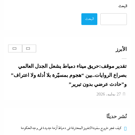
جديدة في وجه الحكومة المصرية؟
البحث
27 يوليو، 2026
البحث
الإعلانات تعطل اتفاق الأهلى مع إمام عاشور
27 يوليو، 2026
الأبرز
تقدير موقف:حريق ميناء دمياط يشعل الجدل العالمي
بصراع الروايات..بين “هجوم بمسيّرة بلا أدلة ولا اعتراف”
و”حادث عرضي بدون تبرير”
27 يوليو، 2026
بعد غياب 75 عاما: منتخب المبارزة يحقق ميدالية
نُشر حديثًا
عالمية..والأروع أنها على حساب نظيره الإسرائيلي
27 يوليو، 2026
كيف فجر خروج سفينة التغييز المحترقة في دمياط أزمة جديدة في وجه الحكومة