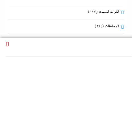
القوات المسلحة
(117)
المحافظات
(214)
المصريون بالخارج
(75)
الموضة
(19)
تحقيقات
(183)
تعليم
(159)
جاءنا الآن
(5٬915)
حوادث و جريمة
(312)
دار نشر
(20)