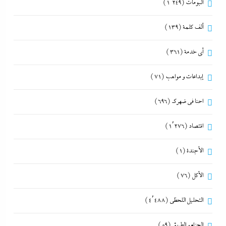
ألبومات
(1٬249)
ألف كلمة
(139)
أي خدمة
(361)
إبداعات و مواهب
(71)
احنا في ضهرك
(696)
اقتصاد
(1٬276)
الأجندة
(1)
الأكل
(76)
التحليل اللحظي
(4٬488)
الحزام و الطريق
(59)