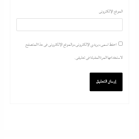
الموقع الإلكتروني
احفظ اسمي، بريدي الإلكتروني، والموقع الإلكتروني في هذا المتصفح
لاستخدامها المرة المقبلة في تعليقي.
بعد غياب 75 عاما: منتخب المبارزة يحقق ميدالية
عالمية..والأروع أنها على حساب نظيره الإسرائيلي
27 يوليو، 2026
كيف فجر خروج سفينة التغييز المحترقة في دمياط أزمة