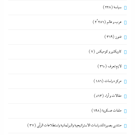
سياسة
(228)
عرب و عالم
(2٬286)
فنون
(319)
كاريكتير و كوميكس
(7)
لازم تعرف
(360)
مركز دراسات
(186)
مقالات و أراء
(563)
ملفات عسكرية
(698)
منتدى بصيرة للدراسات الاستراتيجية والبرلمانية واستطلاعات الرأى
(37)