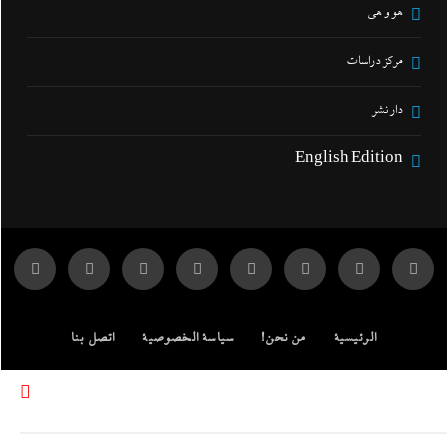
هو و هي
مركز دراسات
دار نشر
English Edition
الرئيسية
من نحن!
سياسة الخصوصية
اتصل بنا
ENGLISH EDITION
مركز الدراسات
جميع الحقوق محفوظة لموقع إندكس: وكالة الانباء المصرية.