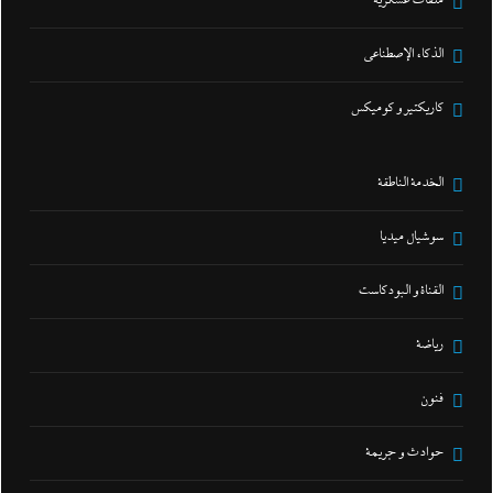
ملفات عسكرية
الذكاء الإصطناعي
كاريكتير و كوميكس
الخدمة الناطقة
سوشيال ميديا
القناة و البودكاست
رياضة
فنون
حوادث و جريمة