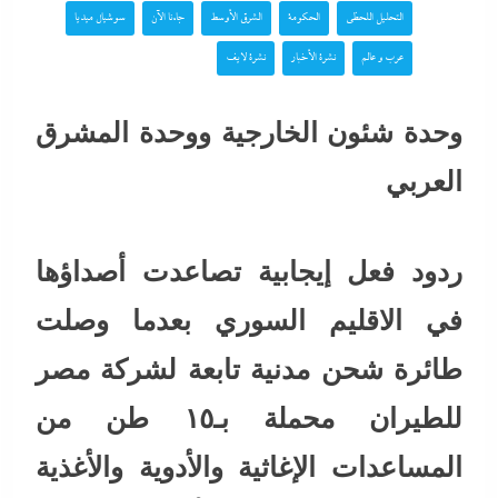
التحليل اللحظي
الحكومة
الشرق الأوسط
جاءنا الآن
سوشيال ميديا
عرب و عالم
نشرة الأخبار
نشرة لايف
وحدة شئون الخارجية ووحدة المشرق
العربي
ردود فعل إيجابية تصاعدت أصداؤها
في الاقليم السوري بعدما وصلت
طائرة شحن مدنية تابعة لشركة مصر
للطيران محملة بـ١٥ طن من
المساعدات الإغاثية والأدوية والأغذية