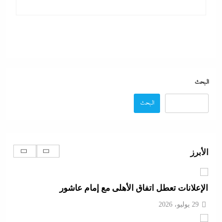
بعد غياب 75 عاما: منتخب المبارزة يحقق ميدالية
عالمية..والأروع أنها على حساب نظيره الإسرائيلي
29 يوليو، 2026
كيف فجر خروج سفينة التغييز المحترقة في دمياط أزمة
جديدة في وجه الحكومة المصرية؟
البحث
29 يوليو، 2026
البحث
الإعلانات تعطل اتفاق الأهلى مع إمام عاشور
29 يوليو، 2026
الأبرز
تقدير موقف:حريق ميناء دمياط يشعل الجدل العالمي
بصراع الروايات..بين “هجوم بمسيّرة بلا أدلة ولا اعتراف”
و”حادث عرضي بدون تبرير”
29 يوليو، 2026