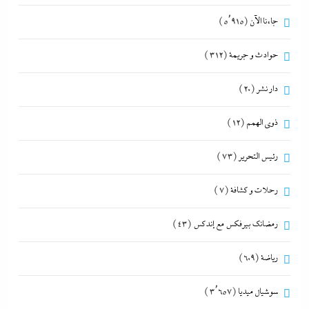
جاءنا الآن
(5٬915)
حوادث و جريمة
(312)
دار نشر
(20)
ذوى الهمم
(12)
رئيس التحرير
(73)
رحلات و كشافة
(7)
رمضانك بيرفكس مع إندكس
(43)
رياضة
(609)
سوشيال ميديا
(3٬657)