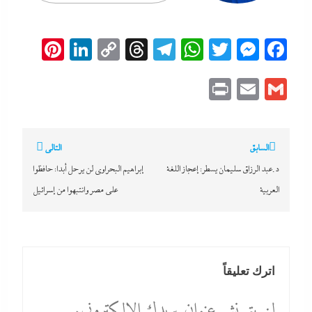
erest
inkedIn
Copy
Threads
Telegram
WhatsApp
Messenger
Twitter
Facebook
Link
Print
Email
Gmail
تصفّح
السابق
التالي
المقالات
د.عبد الرزاق سليمان يسطر: إعجاز اللغة
إبراهيم البحراوى لن يرحل أبدا: حافظوا
العربية
على مصر وانتبهوا من إسرائيل
اترك تعليقاً
لن يتم نشر عنوان بريدك الإلكتروني.