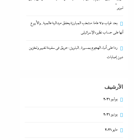
تبرير”
بعد غياب 75 عاما: منتخب المبارزة يحقق ميدالية عالمية..والأروع
أنها على حساب نظيره الإسرائيلي
ردا على أنباء الهجوم بمسيرة..البترول: حريق في سفينة تغيير وتخزين
دون إصابات
الأرشيف
يوليو 2026
يونيو 2026
مايو 2026