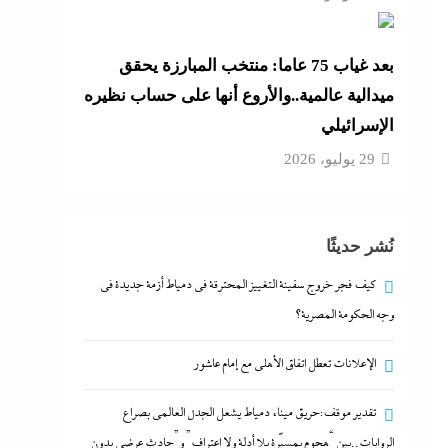
بعد غياب 75 عاما: منتخب المبارزة يحقق
ميدالية عالمية..والأروع أنها على حساب نظيره
الإسرائيلي
29 يوليو، 2026
نُشر حديثًا
كيف فجر خروج سفينة التغييز المحترقة في دمياط أزمة جديدة في
وجه الحكومة المصرية؟
الإعلانات تعطل اتفاق الأهلى مع إمام عاشور
تقدير موقف:حريق ميناء دمياط يشعل الجدل العالمي بصراع
الروايات..بين “هجوم بمسيّرة بلا أدلة ولا اعتراف” و”حادث عرضي بدون