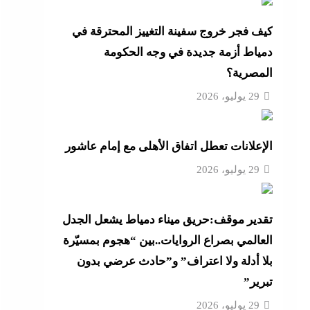
ية
كيف فجر خروج سفينة التغييز المحترقة في
دمياط أزمة جديدة في وجه الحكومة
و لم
المصرية؟
ية
29 يوليو، 2026
لح بعد
الإعلانات تعطل اتفاق الأهلى مع إمام عاشور
 الذخيرة وتخصص 110
29 يوليو، 2026
تقدير موقف:حريق ميناء دمياط يشعل الجدل
 على
العالمي بصراع الروايات..بين “هجوم بمسيّرة
بلا أدلة ولا اعتراف” و”حادث عرضي بدون
تبرير”
29 يوليو، 2026