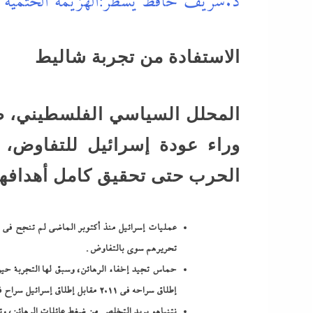
د.شريف حافظ يسطر:الهزيمة الحتمية
الاستفادة من تجربة شاليط
المحلل السياسي الفلسطيني، طلا
وراء عودة إسرائيل للتفاوض، 
الحرب حتى تحقيق كامل أهدافه
عمليات إسرائيل منذ أكتوبر الماضي لم تنجح في 
تحريرهم سوى بالتفاوض.
إطلاق سراحه في 2011 مقابل إطلاق إسرائيل سراح فلسطينيين (بوساطة مصرية).
نتنياهو يريد التخلص من ضغط عائلات الرهائن، وت