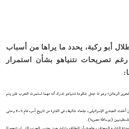
ل أبو ركبة، يحدد ما يراها من أسباب
رغم تصريحات نتنياهو بشأن استمرار
ا:
تحرير الرهائن؛ وهو ما جعل حكومة نتنياهو تدرك أنه مهما استمرت الحرب فلن يتم
حماس تجيد إخفاء الرهائن، وسبق لها التجربة حين أخفت الجندي الإسرائيلي، جلعاد شاليط، في الفترة من تاريخ أسره عام 2006 وحتى
هدئة الشارع المحتقن، خاصة وأن الخلاف يتزايد حول جدوى الحرب التي لم تنجح لا