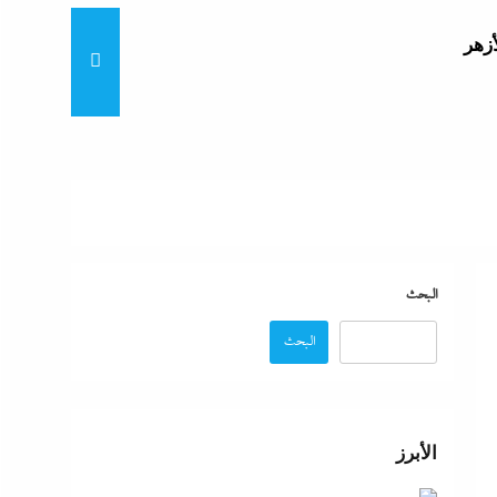
أزهر
تنى
بة
البحث
البحث
موجة
ائق
الأبرز
زة: