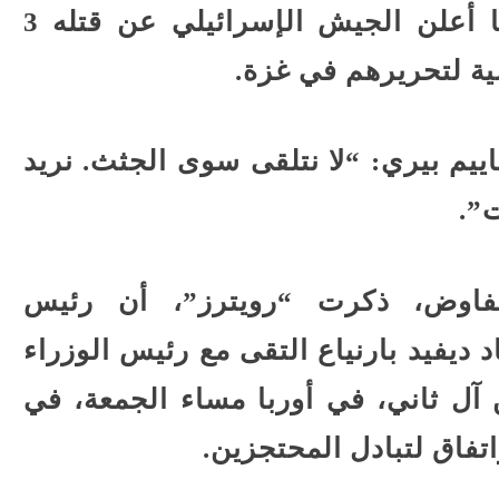
بينهم على حياة الرهائن، بعدما أعلن الجيش الإسرائيلي عن قتله 3
ة لتحريرهم في غزة.
اييم بيري: “لا نتلقى سوى الجثث. نريد
”.
اوض، ذكرت “رويترز”، أن رئيس
د ديفيد بارنياع التقى مع رئيس الوزراء
آل ثاني، في أوربا مساء الجمعة، في
تفاق لتبادل المحتجزين.