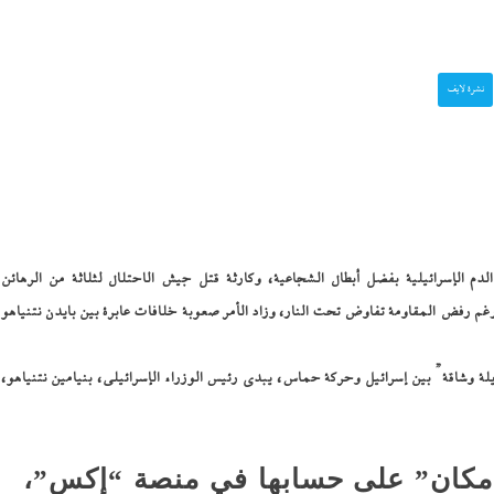
ضعت رأس
رسائل الناجحين في الثانو
الفلسطينية...
نشرة لايف
ض غنائم
جلال نصار يسطر: تمنيت ل
 إماراتية
يشارك الأهلى بالكونفدرال
لهذه...
إسرائيل تشعل سباق التس
علمين في
صدمة
دم الإسرائيلية بفضل أبطال الشجاعية، وكارثة قتل جيش الاحتلال لثلاثة من الرهائن
مليار...
م رفض المقاومة تفاوض تحت النار، وزاد الأمر صعوبة خلافات عابرة بين بايدن نتنياهو
 الجانية:
هل اشتعل فتيل الحرب
يكشفن
العالمية؟..هجوم أوكراني
شاقة” بين إسرائيل وحركة حماس، يبدي رئيس الوزراء الإسرائيلي، بنيامين نتنياهو،
سفينة إيرانية وشائعات...
“مكان” على حسابها في منصة “إكس”،