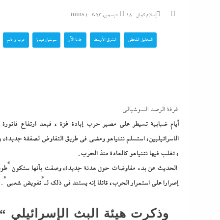
سيدى بشر: سالى و
إسلام كمال
18 ديسمبر، 2023
1 mins
أمها...
التحليل اللحظي
الشرق الأوسط
جاءنا الآن
سوشيال ميديا
عرب و عالم
الجيش السوداني يعر
عسكرية وصناديق شحن
روسية الصنع...
راغب علامة يشعل ال
غرفة الرصد السوشيالى
نهاية يوليو على مسرح عائم...
أيام ضبابية تسيطر على مصير حرب إبادة غزة ، فبعد ارتفاع فاتورة ال
الاسرائيليين، استسلم نتنياهو ومضى في طريق التفاوض لصفقة جديدة، رغ
التعاطف مع الضحية لا
، تغلب فيها نتنياهو كالعادة منذ الحرب.
محاميات مشهورات 
الحديث عن بدء مفاوضات حول هدنة جديدة، وصفت بأنها ستكون “طويلة و
لـ”إندكس” سر...
إصرارا على استمرار الحرب، قائلا إنه يستند في ذلك لـ”تفويض شعبي”.
وذكرت هيئة البث الإسرائيلي 