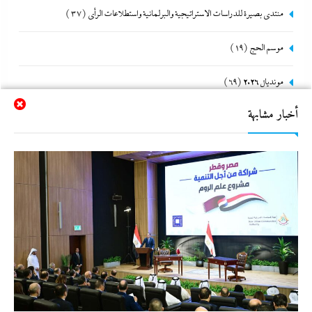
منتدى بصيرة للدراسات الاستراتيجية والبرلمانية واستطلاعات الرأى
(37)
موسم الحج
(19)
مونديال 2026
(69)
أخبار مشابهة
نشرة الأخبار
(3٬894)
نشرة لايف
(5٬349)
هو و هي
(620)
هى360
(29)
وحدة الصحافة والإعلام
(110)
وحدة شئون المخابرات
(353)