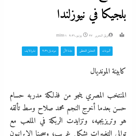
بلجيكا في نيوزلندا
فريق التحرير
27 يونيو، 2026
1 mins
ألبومات
التحليل اللحظي
جاءنا الآن
مونديال 2026
نشرة لايف
كابينة المونديال
المنتخب المصري ينجو من فذلكة مدربه حسام
حسن بعدما أخرج النجم محمد صلاح وسط تألقه
هو وتريزيجيه، وتزايدت الربكة في الملعب مع
توالى التغييرات بشكل غريب، وسحبنا الإيرانيون