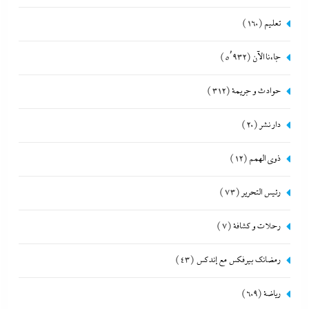
تعليم
(160)
جاءنا الآن
(5٬932)
حوادث و جريمة
(312)
دار نشر
(20)
ذوى الهمم
(12)
رئيس التحرير
(73)
رحلات و كشافة
(7)
رمضانك بيرفكس مع إندكس
(43)
رياضة
(609)