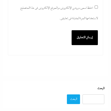
احفظ اسمي، بريدي الإلكتروني، والموقع الإلكتروني في هذا المتصفح
لاستخدامها المرة المقبلة في تعليقي.
مصر تتجه لإسناد تطوير “الجفيرة” بالساحل الشمالي لمستثمر إماراتي بقيمة
135 مليار جنيه
8 أغسطس، 2026
البحث
البحث