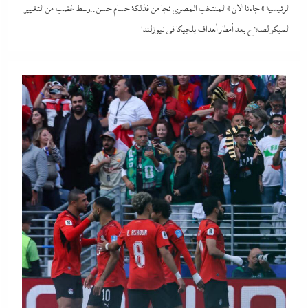
الرئيسية
»
جاءنا الآن
»
المنتخب المصري نجا من فذلكة حسام حسن..وسط غضب من التغيير
المبكر لصلاح بعد أمطار أهداف بلجيكا في نيوزلندا