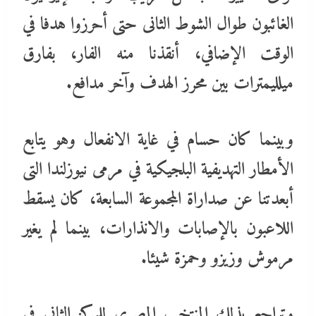
الغائبون طوال الشوط الثانى حتى أحرزوا هدفا في
الوقت الإضافي، أنقذنا منه الفار، بفارق
ميلليمترات بين محرز الهدف وآخر مدافع.
وبينما كان حسام في غاية الانفعال وهو يتابع
الأمطار التهديفية البلجيكية في مرمى نيوزلندا التى
أبعدتنا عن صداراة المجموعة السابعة، كان يسقط
اللاعبون بالإصابات والانذارات، بينما لم يغير
مرموش وزيزو وحمزة شيئا.
وتراجع بذلك المنتخب المصري للمركز الثانى في