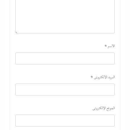
الاسم
*
اتهامات مخابراتية غربية: إيران تعرض “صفقة مضيق” على الصين وروسيا
لتوريطهما مباشرة في صراع هرمز بترقب أمريكي إسرائيلى
8 أغسطس، 2026
البريد الإلكتروني
*
الموقع الإلكتروني