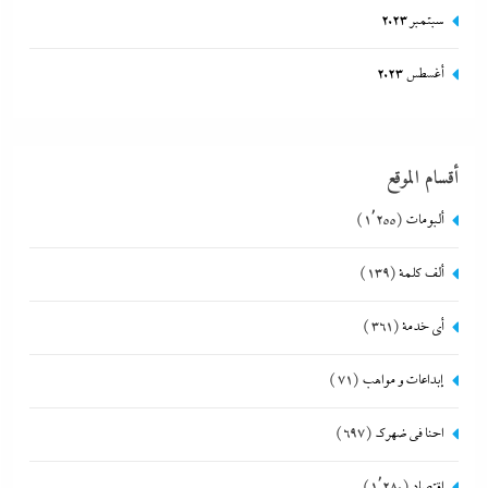
سبتمبر 2023
أغسطس 2023
أقسام الموقع
ألبومات
(1٬255)
ألف كلمة
(139)
أي خدمة
(361)
إبداعات و مواهب
(71)
احنا في ضهرك
(697)
اقتصاد
(1٬280)