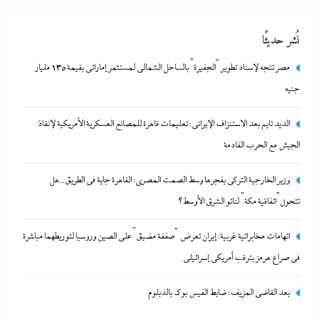
نُشر حديثًا
مصر تتجه لإسناد تطوير “الجفيرة” بالساحل الشمالي لمستثمر إماراتي بقيمة 135 مليار
جنيه
الديد تايم بعد الاستنزاف الإيرانى: تعليمات قاهرة للمصانع العسكرية الأمريكية لإنقاذ
الجيش مع الحرب القادمة
اتهامات مخابراتية غربية: إيران تعرض “صفقة مضيق” على الصين وروسيا
وزير الخارجية التركى يفجرها وسط الصمت المصري: القاهرة جاية في الطريق..هل
لتوريطهما مباشرة في صراع هرمز بترقب أمريكي إسرائيلى
تتحول”اتفاقية مكة” لناتو الشرق الأوسط؟
8 أغسطس، 2026
اتهامات مخابراتية غربية: إيران تعرض “صفقة مضيق” على الصين وروسيا لتوريطهما مباشرة
في صراع هرمز بترقب أمريكي إسرائيلى
بعد القاضي المزيف: ضابط الفيس بوك بالدبلوم