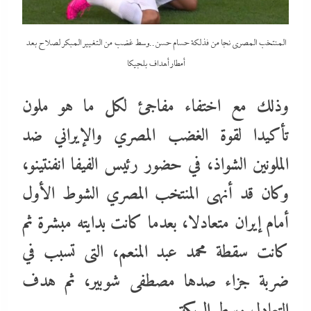
المنتخب المصري نجا من فذلكة حسام حسن..وسط غضب من التغيير المبكر لصلاح بعد
أمطار أهداف بلجيكا
وذلك مع اختفاء مفاجئ لكل ما هو ملون
تأكيدا لقوة الغضب المصري والإيراني ضد
الملونين الشواذ، في حضور رئيس الفيفا انفنتينو،
وكان قد أنهى المنتخب المصري الشوط الأول
أمام إيران متعادلا، بعدما كانت بدايته مبشرة ثم
كانت سقطة محمد عبد المنعم، التى تسبب في
ضربة جزاء صدها مصطفى شوبير، ثم هدف