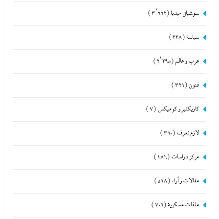
سوشيال ميديا
(3٬662)
سياسة
(228)
عرب و عالم
(2٬295)
فنون
(321)
كاريكتير و كوميكس
(7)
لازم تعرف
(360)
مركز دراسات
(186)
مقالات و أراء
(568)
ملفات عسكرية
(706)