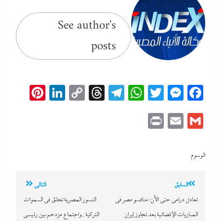
See author's
posts
erest
inkedIn
Copy
Threads
Telegram
WhatsApp
Messenger
Twitter
Facebook
Link
Print
Email
Gmail
الوسوم
تصفّح
السابق
التالي
المقالات
تعادل درامى حتى الآن: منافسو مصر في
النسور المصرية تحلق في السموات
المباريات الإقصائية بعد تجاوز إيران
التركية..واجتماع مزدحم بين رئيسي