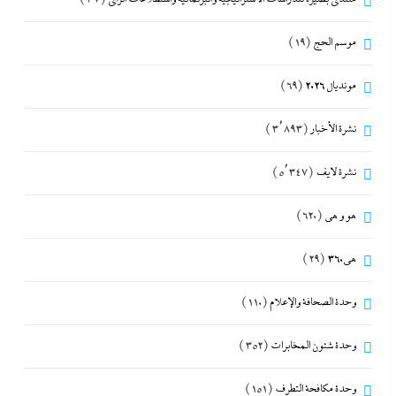
موسم الحج
(19)
مونديال 2026
(69)
نشرة الأخبار
(3٬893)
نشرة لايف
(5٬347)
هو و هي
(620)
هى360
(29)
وحدة الصحافة والإعلام
(110)
وحدة شئون المخابرات
(352)
وحدة مكافحة التطرف
(151)