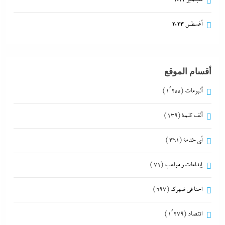
أغسطس 2023
أقسام الموقع
ألبومات
(1٬255)
ألف كلمة
(139)
أي خدمة
(361)
إبداعات و مواهب
(71)
احنا في ضهرك
(697)
اقتصاد
(1٬279)