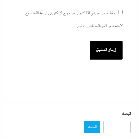
وزير الخارجية التركى يفجرها وسط الصمت المصري:
احفظ اسمي، بريدي الإلكتروني، والموقع الإلكتروني في هذا المتصفح
القاهرة جاية في الطريق..هل تتحول”اتفاقية مكة” لناتو
الشرق الأوسط؟
لاستخدامها المرة المقبلة في تعليقي.
8 أغسطس، 2026
البحث
اتهامات مخابراتية غربية: إيران تعرض “صفقة مضيق”
البحث
على الصين وروسيا لتوريطهما مباشرة في صراع هرمز