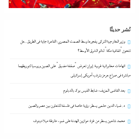
نُشر حديثًا
وزير الخارجية التركى يفجرها وسط الصمت المصري: القاهرة جاية في الطريق..هل
تتحول”اتفاقية مكة” لناتو الشرق الأوسط؟
د. ضياء الدين حلمى يسطر: رؤية خاصة في فلسفة
اتهامات مخابراتية غربية: إيران تعرض “صفقة مضيق” على الصين وروسيا لتوريطهما
للتعاون بين مصر والصين
مباشرة في صراع هرمز بترقب أمريكي إسرائيلى
8 أغسطس، 2026
بعد القاضي المزيف: ضابط الفيس بوك بالدبلوم
د. ضياء الدين حلمى يسطر: رؤية خاصة في فلسفة للتعاون بين مصر والصين
محمد شاهين يسطر من غزة: موازين الهدنة على ضوء خارطة ميلادينوف