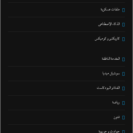
ملفات عسكرية
الذكاء الإصطناعي
كاريكتير و كوميكس
الخدمة الناطقة
سوشيال ميديا
القناة و البودكاست
رياضة
فنون
حوادث و جريمة