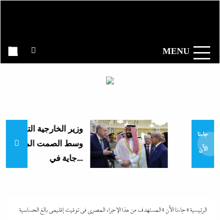
Ski
t
وكالة الأنباء
conten
المصرية|
MENU
إندكس
“مش إحنا الفراعنة”؟ غضب
وزير الخارجية التركى يفجرها
جاءنا
وسط الصمت المصري: القاهرة
الآن
جاية في...
الرئيسية
»
جاءنا الآن
»
المستهدف من هذا الإجراء المصري في توقيت إقليمى بالغ الحساسية