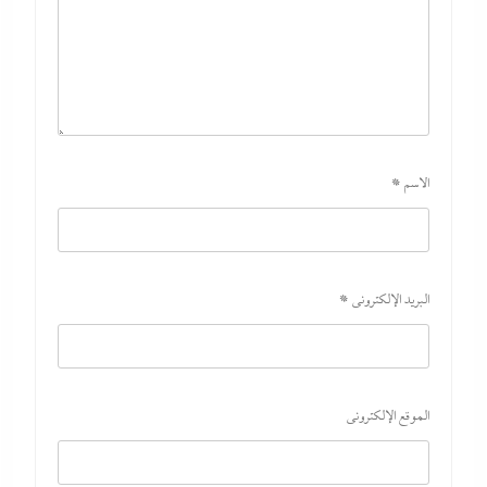
د. ضياء الدين حلمى يسطر: رؤية خاصة في فلسفة
للتعاون بين مصر والصين
الاسم
*
8 أغسطس، 2026
البريد الإلكتروني
*
الموقع الإلكتروني