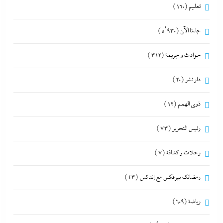
تعليم
(160)
جاءنا الآن
(5٬930)
حوادث و جريمة
(312)
دار نشر
(20)
ذوى الهمم
(12)
رئيس التحرير
(73)
رحلات و كشافة
(7)
رمضانك بيرفكس مع إندكس
(43)
رياضة
(609)