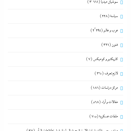
سوشيال ميديا
(3٬661)
سياسة
(228)
عرب و عالم
(2٬294)
فنون
(321)
كاريكتير و كوميكس
(7)
لازم تعرف
(360)
مركز دراسات
(186)
مقالات و أراء
(568)
ملفات عسكرية
(705)
منتدى بصيرة للدراسات الاستراتيجية والبرلمانية واستطلاعات الرأى
(37)