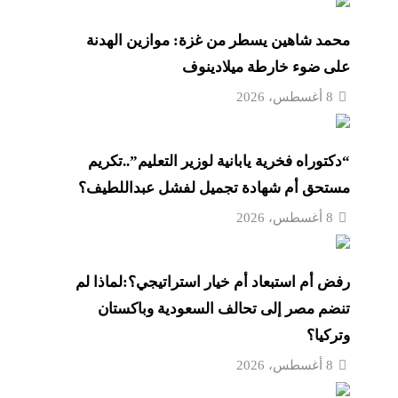
د مصر
محمد شاهين يسطر من غزة: موازين الهدنة
على ضوء خارطة ميلادينوف
“مش إحنا الفراعنة”؟ غضب
8 أغسطس، 2026
“دكتوراه فخرية يابانية لوزير التعليم”..تكريم
عة
مستحق أم شهادة تجميل لفشل عبداللطيف؟
 حماية
8 أغسطس، 2026
رفض أم استبعاد أم خيار استراتيجي؟:لماذا لم
أزهر
تنضم مصر إلى تحالف السعودية وباكستان
وتركيا؟
8 أغسطس، 2026