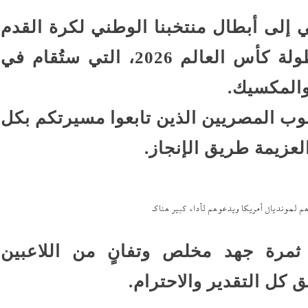
ي إلى أبطال منتخبنا الوطني لكرة القدم
بمناسبة التأهل المستحق إلى بطولة كأس العالم 2026، التي ستُقام في
 والمكسيك.
وب المصريين الذين تابعوا مسيرتكم بكل
العزيمة طريق الإنجاز.
م لمونديال أمريكا ويدعوهم لأداء كبير هناك
 ثمرة جهد مخلص وتفانٍ من اللاعبين
 كل التقدير والاحترام.