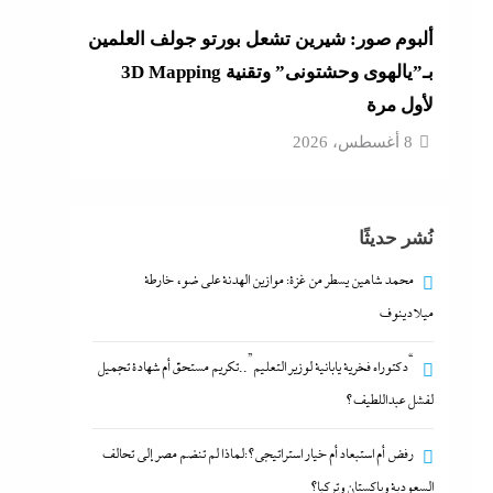
ألبوم صور: شيرين تشعل بورتو جولف العلمين
بـ”يالهوى وحشتونى” وتقنية 3D Mapping
لأول مرة
8 أغسطس، 2026
نُشر حديثًا
محمد شاهين يسطر من غزة: موازين الهدنة على ضوء خارطة
ميلادينوف
“دكتوراه فخرية يابانية لوزير التعليم”..تكريم مستحق أم شهادة تجميل
لفشل عبداللطيف؟
رفض أم استبعاد أم خيار استراتيجي؟:لماذا لم تنضم مصر إلى تحالف
السعودية وباكستان وتركيا؟