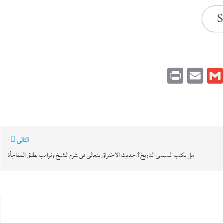
S
Print
Email
Gmail
Pinteres
Link
التالي
هل يكتب السيسي التاريخ؟:حديث الاختراق يتعالي في شرم الشيخ وترامب يطلق المفاجأة