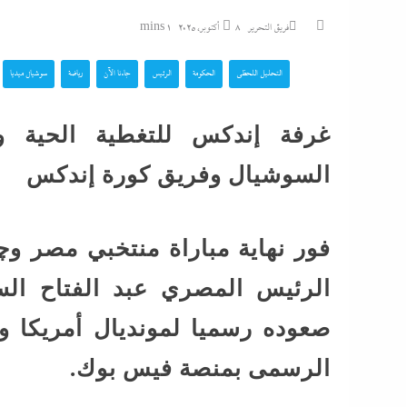
العامة 2026..
فريق التحرير
8 أكتوبر، 2025
1 mins
وموعد إعلان...
التحليل اللحظي
الحكومة
الرئيس
جاءنا الآن
رياضة
سوشيال ميديا
غرفة إندكس للتغطية الحية 
و7 مديرى إدارات: تفاصيل...
السوشيال وفريق كورة إندكس
تشتعل..عمرو الشوبك
فوق القانون والأزمة أكبر...
فور نهاية مباراة منتخبي مصر وچي
مع ترقب حركة التنقل
الرئيس المصري عبد الفتاح ال
بالداخلية: الرئيس ي
صعوده رسميا لمونديال أمريكا 
الوزير محمود...
الرسمى بمنصة فيس بوك.