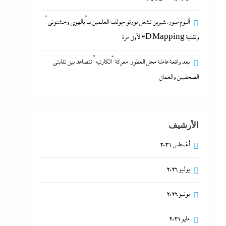
ألبوم صور: شيرين تشعل بورتو جولف العلمين بـ”يالهوى وحشتونى”
وتقنية 3D Mapping لأول مرة
بعد واقعة عاملة محل العطور: معركة “الكارنيه” تتصاعد بين نقابتى
الصحفيين والعمال
الأرشيف
أغسطس 2026
يوليو 2026
يونيو 2026
مايو 2026