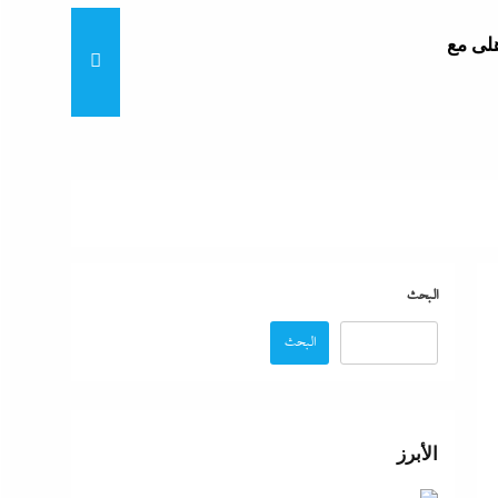
هلى مع
“لماذا تكون نتيجة الطالب على
البحث
البحث
“زغاريد نص الليل للفجر”..إفيه
نتيجة
الأبرز
“إظلام وتعطيش وشلل”..ناشط