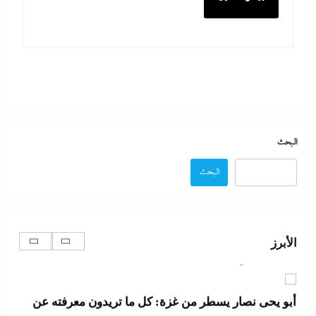
ما حذرنا منه يحدث: اشتباكات عنيفة لليوم الرابع بين
الجيش الإثيوبي وقوات تيجراي..ونظام آبي أحمد يرتعب
6 أغسطس، 2026
مدبولي:”مخزون مصر يكفي سنة كاملة”..وارتفاع قياسي
في الاحتياطي الأجنبي رغم توترات هرمز
البحث
6 أغسطس، 2026
البحث
تفاصيل الاتفاق العُماني-الإيراني المرتقب لإدارة الملاحة
في مضيق هرمز
الأبرز
6 أغسطس، 2026
أبو يحى نصار يسطر من غزة: كل ما تريدون معرفته عن
كواليس اتفاق نزع السلاح في غزة