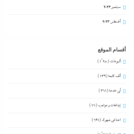
سبتمبر 2023
أغسطس 2023
أقسام الموقع
ألبومات
(1٬250)
ألف كلمة
(139)
أي خدمة
(361)
إبداعات و مواهب
(71)
احنا في ضهرك
(696)