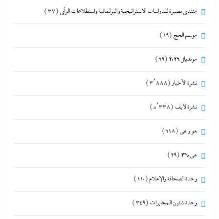
منتدى بصيرة للدراسات الاستراتيجية والبرلمانية واستطلاعات الرأى
(37)
موسم الحج
(19)
مونديال 2026
(69)
نشرة الأخبار
(3٬888)
نشرة لايف
(5٬338)
هو و هي
(618)
هى360
(29)
وحدة الصحافة والإعلام
(110)
وحدة شئون المخابرات
(349)