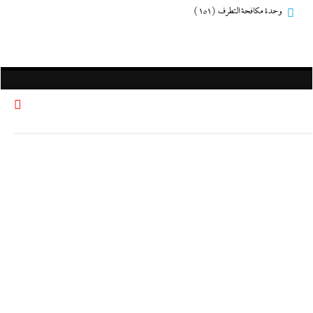
وحدة مكافحة التطرف
(151)
الرئيس
القوات المسلحة
الحكومة
المحافظات
تعليم