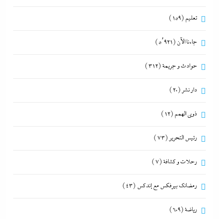
تعليم
(159)
جاءنا الآن
(5٬921)
حوادث و جريمة
(312)
دار نشر
(20)
ذوى الهمم
(12)
رئيس التحرير
(73)
رحلات و كشافة
(7)
رمضانك بيرفكس مع إندكس
(43)
رياضة
(609)