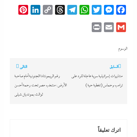
erest
inkedIn
Copy
Threads
Telegram
WhatsApp
Messenger
Twitter
Facebook
Link
Print
Email
Gmail
الوسوم
تصفّح
السابق
التالي
المقالات
مشاروات إسرائيلية سرية عاجلة للرد على
رغم الريمونتادا الجنونية أمام صاحبة
ترامب وحماس(تغطية حية)
الأرض: منتخب مصر تحت رحمة أحسن
ثوالث بمونديال شيلى
اترك تعليقاً