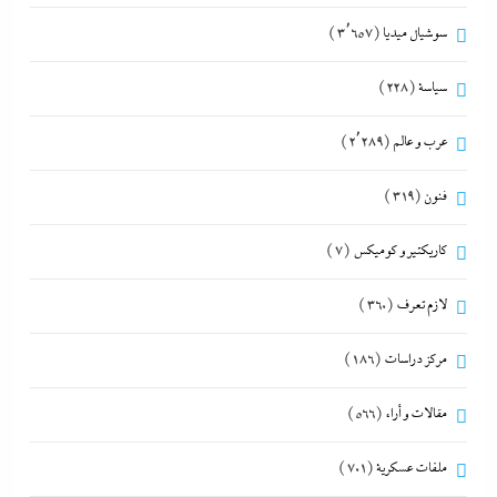
سوشيال ميديا
(3٬657)
سياسة
(228)
عرب و عالم
(2٬289)
فنون
(319)
كاريكتير و كوميكس
(7)
لازم تعرف
(360)
مركز دراسات
(186)
مقالات و أراء
(566)
ملفات عسكرية
(701)