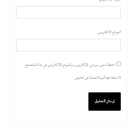
الموقع الإلكتروني
احفظ اسمي، بريدي الإلكتروني، والموقع الإلكتروني في هذا المتصفح
لاستخدامها المرة المقبلة في تعليقي.
بعد غياب 75 عاما: منتخب المبارزة يحقق ميدالية
عالمية..والأروع أنها على حساب نظيره الإسرائيلي
29 يوليو، 2026