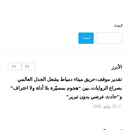
كيف فجر خروج سفينة التغييز المحترقة في دمياط أزمة
جديدة في وجه الحكومة المصرية؟
البحث
29 يوليو، 2026
البحث
الإعلانات تعطل اتفاق الأهلى مع إمام عاشور
29 يوليو، 2026
الأبرز
تقدير موقف:حريق ميناء دمياط يشعل الجدل العالمي
بصراع الروايات..بين “هجوم بمسيّرة بلا أدلة ولا اعتراف”
و”حادث عرضي بدون تبرير”
29 يوليو، 2026
بعد غياب 75 عاما: منتخب المبارزة يحقق ميدالية