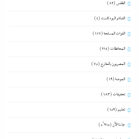
الطقس
(82)
القناة و البودكاست
(4)
القوات المسلحة
(117)
المحافظات
(214)
المصريون بالخارج
(75)
الموضة
(19)
تحقيقات
(183)
تعليم
(159)
جاءنا الآن
(5٬915)