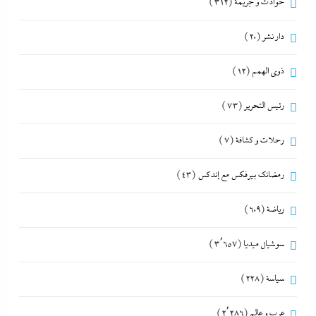
حوادث و جريمة
(312)
دار نشر
(20)
ذوى الهمم
(12)
رئيس التحرير
(73)
رحلات و كشافة
(7)
رمضانك بيرفكس مع إندكس
(43)
رياضة
(609)
سوشيال ميديا
(3٬657)
سياسة
(228)
عرب و عالم
(2٬286)