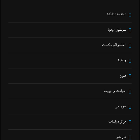
الخدمة الناطقة
سوشيال ميديا
القناة و البودكاست
رياضة
فنون
حوادث و جريمة
هو و هي
مركز دراسات
دار نشر