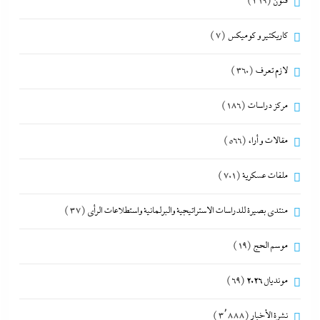
فنون
(319)
كاريكتير و كوميكس
(7)
لازم تعرف
(360)
مركز دراسات
(186)
مقالات و أراء
(566)
ملفات عسكرية
(701)
منتدى بصيرة للدراسات الاستراتيجية والبرلمانية واستطلاعات الرأى
(37)
موسم الحج
(19)
مونديال 2026
(69)
نشرة الأخبار
(3٬888)