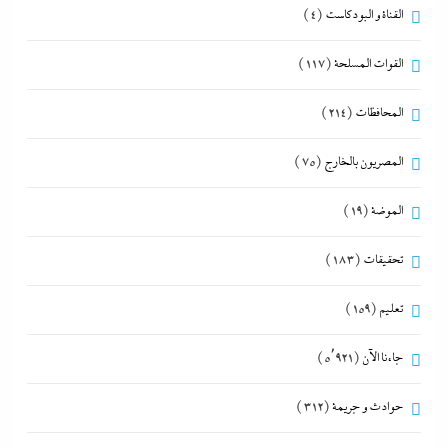
القناة و البودكاست
(4)
القوات المسلحة
(117)
المحافظات
(214)
المصريون بالخارج
(75)
الموضة
(19)
تحقيقات
(183)
تعليم
(159)
جاءنا الآن
(5٬921)
حوادث و جريمة
(312)