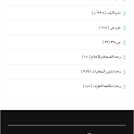
نشرة لايف
(5٬338)
هو و هي
(618)
هى360
(29)
وحدة الصحافة والإعلام
(110)
وحدة شئون المخابرات
(349)
وحدة مكافحة التطرف
(151)