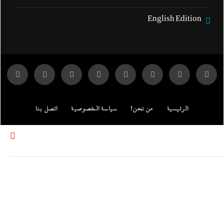
English Edition
الرئيسية
من نحن!
سياسة الخصوصية
اتصل بنا
ENGLISH EDITION
مركز الدراسات
جميع الحقوق محفوظة لموقع إندكس: وكالة الانباء المصرية.