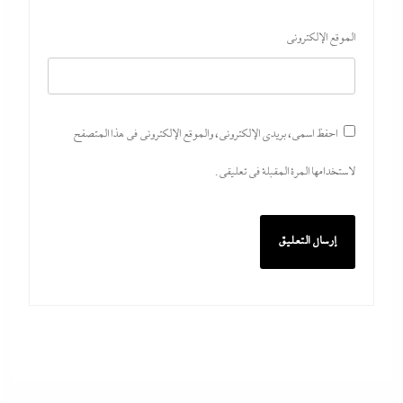
الموقع الإلكتروني
احفظ اسمي، بريدي الإلكتروني، والموقع الإلكتروني في هذا المتصفح
لاستخدامها المرة المقبلة في تعليقي.
ما حذرنا منه يحدث: اشتباكات عنيفة لليوم الرابع بين
الجيش الإثيوبي وقوات تيجراي..ونظام آبي أحمد يرتعب
6 أغسطس، 2026
مدبولي:”مخزون مصر يكفي سنة كاملة”..وارتفاع قياسي