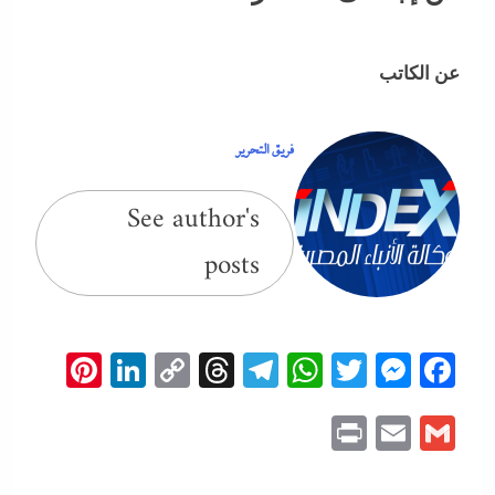
عن الكاتب
فريق التحرير
See author's
posts
erest
inkedIn
Copy
Threads
Telegram
WhatsApp
Messenger
Twitter
Facebook
Link
Print
Email
Gmail