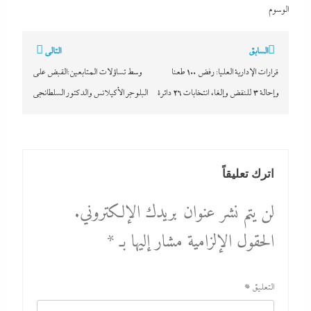
الوسوم
تصفّح
السابق
التالي
المقالات
قرارات الإدارية العليا: رفض 100 طعنا
وسط تساؤلات المتابعين:القبض على
وإحالة 3 للنقض وإلغاء انتخابات 26 دائرة
البلوجر الأكيلانس والدكتور السلطانجى
اترك تعليقاً
لن يتم نشر عنوان بريدك الإلكتروني.
الحقول الإلزامية مشار إليها بـ
*
التعليق
*