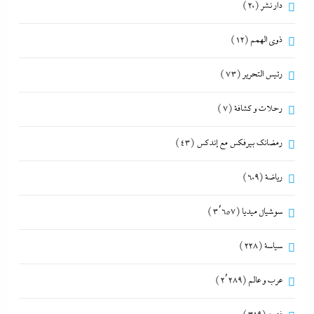
دار نشر
(20)
ذوى الهمم
(12)
رئيس التحرير
(73)
رحلات و كشافة
(7)
رمضانك بيرفكس مع إندكس
(43)
رياضة
(609)
سوشيال ميديا
(3٬657)
سياسة
(228)
عرب و عالم
(2٬289)