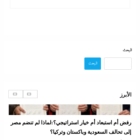
جدل كبير حول كواليس حفل شيرين من الوزن لنسيان
كلمات الأغانى وردود الفعل الغريبة
7 أغسطس، 2026
البحث
البحث
الأبرز
رفض أم استبعاد أم خيار استراتيجي؟:لماذا لم تنضم مصر
إلى تحالف السعودية وباكستان وتركيا؟