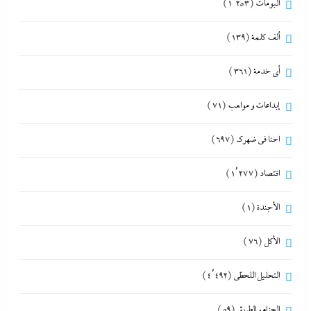
ألبومات
(1٬253)
ألف كلمة
(139)
أي خدمة
(361)
إبداعات و مواهب
(71)
احنا في ضهرك
(697)
اقتصاد
(1٬277)
الأجندة
(1)
الأكل
(76)
التحليل اللحظي
(4٬492)
الحزام و الطريق
(59)