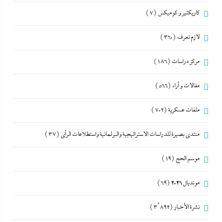
كاريكتير و كوميكس
(7)
لازم تعرف
(360)
مركز دراسات
(186)
مقالات و أراء
(566)
ملفات عسكرية
(702)
منتدى بصيرة للدراسات الاستراتيجية والبرلمانية واستطلاعات الرأى
(37)
موسم الحج
(19)
مونديال 2026
(69)
نشرة الأخبار
(3٬892)