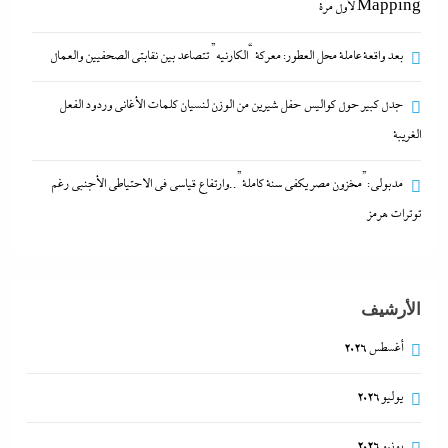
Mapping لأول مرة
بعد واقعة عاملة محل العطور: معركة “الكارنيه” تتصاعد بين نقابتى الصحفيين والعمال
جدل كبير حول كواليس حفل شيرين من الوزن لنسيان كلمات الأغانى وردود الفعل
الغريبة
مدبولي:”مخزون مصر يكفي سنة كاملة”..وارتفاع قياسي في الاحتياطي الأجنبي رغم
توترات هرمز
الأرشيف
أغسطس 2026
يوليو 2026
يونيو 2026