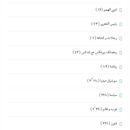
ذوى الهمم
(12)
رئيس التحرير
(73)
رحلات و كشافة
(7)
رمضانك بيرفكس مع إندكس
(43)
رياضة
(609)
سوشيال ميديا
(3٬660)
سياسة
(228)
عرب و عالم
(2٬290)
فنون
(321)