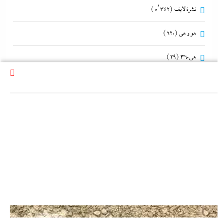
نشرة لايف
(5٬342)
هو و هي
(620)
هى360
(29)
وحدة الصحافة والإعلام
(110)
وحدة شئون المخابرات
(350)
وحدة مكافحة التطرف
(151)