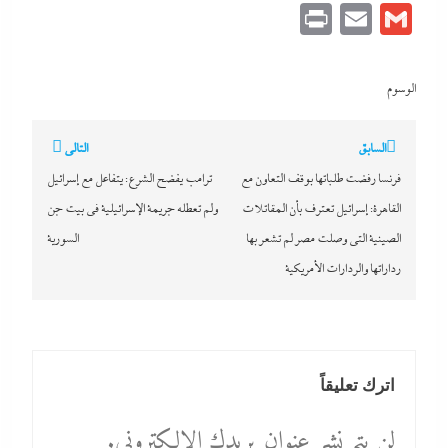
Print
Email
Gmail
الوسوم
تصفّح
السابق
التالي
المقالات
فرنسا رفضت طلباتها بوقف التعاون مع
ترامب يفضح الشرع: يتفاعل مع إسرائيل
القاهرة: إسرائيل تعترف بأن المقاتلات
ولم تعطله جريمة الإسرائيلية في بيت جن
الصينية التى وصلت مصر لم تشعر بها
السورية
رداراتها والردارات الأمريكية
اترك تعليقاً
لن يتم نشر عنوان بريدك الإلكتروني.