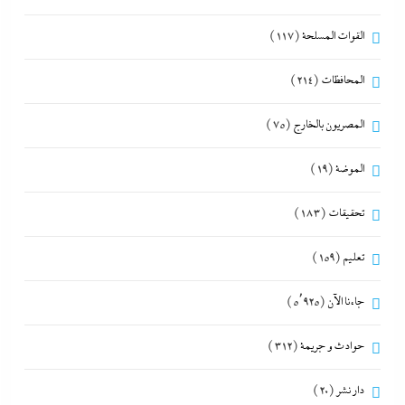
القوات المسلحة
(117)
المحافظات
(214)
المصريون بالخارج
(75)
الموضة
(19)
تحقيقات
(183)
تعليم
(159)
جاءنا الآن
(5٬925)
حوادث و جريمة
(312)
دار نشر
(20)