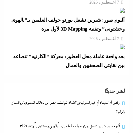
7 أغسطس، 2026
ألبوم صور: شيرين تشعل بورتو جولف العلمين بـ”يالهوى
وحشتونى” وتقنية 3D Mapping لأول مرة
7 أغسطس، 2026
بعد واقعة عاملة محل العطور: معركة “الكارنيه” تتصاعد
بين نقابتى الصحفيين والعمال
7 أغسطس، 2026
نُشر حديثًا
جدل كبير حول كواليس حفل شيرين من الوزن لنسيان
كلمات الأغانى وردود الفعل الغريبة
رفض أم استبعاد أم خيار استراتيجي؟:لماذا لم تنضم مصر إلى تحالف السعودية وباكستان
وتركيا؟
7 أغسطس، 2026
ألبوم صور: شيرين تشعل بورتو جولف العلمين بـ”يالهوى وحشتونى” وتقنية 3D