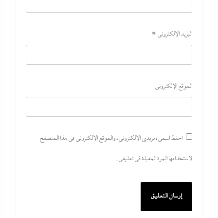
البريد الإلكتروني
*
رفض أم استبعاد أم خيار استراتيجي؟:لماذا لم تنضم مصر
إلى تحالف السعودية وباكستان وتركيا؟
الموقع الإلكتروني
7 أغسطس، 2026
ألبوم صور: شيرين تشعل بورتو جولف العلمين بـ”يالهوى
وحشتونى” وتقنية 3D Mapping لأول مرة
احفظ اسمي، بريدي الإلكتروني، والموقع الإلكتروني في هذا المتصفح
7 أغسطس، 2026
لاستخدامها المرة المقبلة في تعليقي.
بعد واقعة عاملة محل العطور: معركة “الكارنيه” تتصاعد
بين نقابتى الصحفيين والعمال
7 أغسطس، 2026