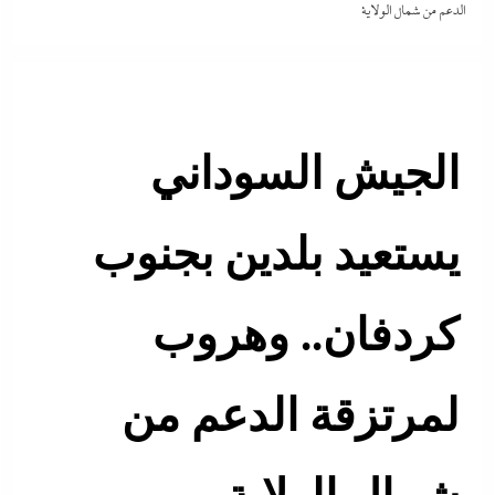
الدعم من شمال الولاية
الجيش السوداني
يستعيد بلدين بجنوب
كردفان.. وهروب
لمرتزقة الدعم من