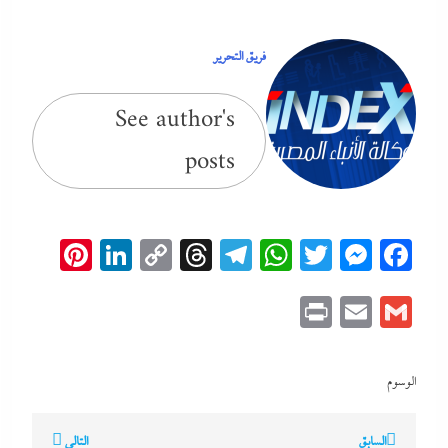
فريق التحرير
See author's
posts
erest
inkedIn
Copy
Threads
Telegram
WhatsApp
Messenger
Twitter
Facebook
Link
Print
Email
Gmail
الوسوم
تصفّح
السابق
التالي