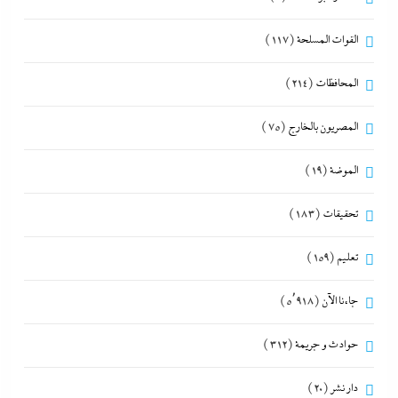
القوات المسلحة
(117)
المحافظات
(214)
المصريون بالخارج
(75)
الموضة
(19)
تحقيقات
(183)
تعليم
(159)
جاءنا الآن
(5٬918)
حوادث و جريمة
(312)
دار نشر
(20)