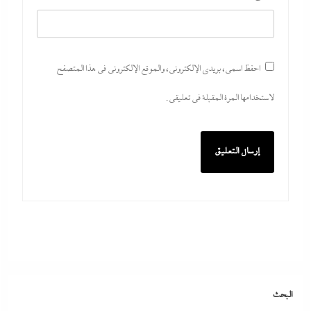
احفظ اسمي، بريدي الإلكتروني، والموقع الإلكتروني في هذا المتصفح
لاستخدامها المرة المقبلة في تعليقي.
عصام رمضان يسطر: وسام احترام لمحافظ البنك
المركزى المصري
30 يوليو، 2026
ما حذرنا منه يحدث: اشتباكات عنيفة لليوم الرابع بين
الجيش الإثيوبي وقوات تيجراي..ونظام آبي أحمد يرتعب
البحث