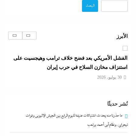
30 يوليو، 2026
البحث
د.هشام فريد يسطر: الفارق بين زمن ربة المنزل وحقبة
صانعة الأجيال
الأبرز
30 يوليو، 2026
الفشل الأمريكي بعد فضح خلاف ترامب وهيجسيت على
استنزاف مخازن السلاح في حرب إيران
30 يوليو، 2026
عصام رمضان يسطر: وسام احترام لمحافظ البنك
نُشر حديثًا
المركزى المصري
30 يوليو، 2026
ما حذرنا منه يحدث: اشتباكات عنيفة لليوم الرابع بين الجيش الإثيوبي وقوات
تيجراي..ونظام آبي أحمد يرتعب
ما حذرنا منه يحدث: اشتباكات عنيفة لليوم الرابع بين