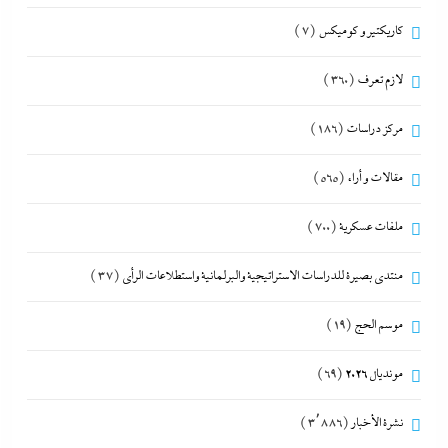
كاريكتير و كوميكس
(7)
لازم تعرف
(360)
مركز دراسات
(186)
مقالات و أراء
(565)
ملفات عسكرية
(700)
منتدى بصيرة للدراسات الاستراتيجية والبرلمانية واستطلاعات الرأى
(37)
موسم الحج
(19)
مونديال 2026
(69)
نشرة الأخبار
(3٬886)