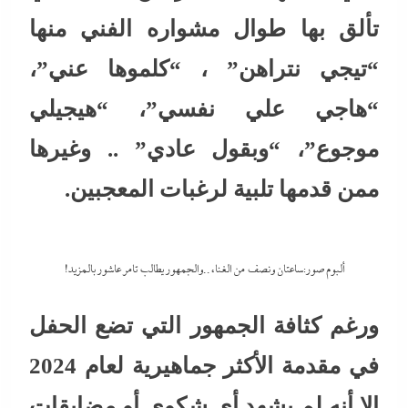
تألق بها طوال مشواره الفني منها
“تيجي نتراهن” ، “كلموها عني”،
“هاجي علي نفسي”، “هيجيلي
موجوع”، “وبقول عادي” .. وغيرها
ممن قدمها تلبية لرغبات المعجبين.
ألبوم صور:ساعتان ونصف من الغناء..والجمهور يطالب تامر عاشور بالمزيد!
ورغم كثافة الجمهور التي تضع الحفل
في مقدمة الأكثر جماهيرية لعام 2024
إلا أنه لم يشهد أى شكوي أو مضايقات