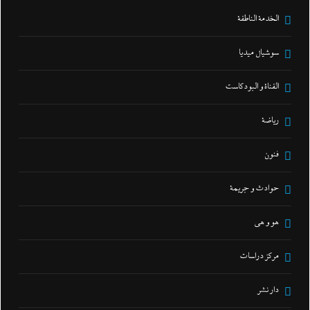
الخدمة الناطقة
سوشيال ميديا
القناة و البودكاست
رياضة
فنون
حوادث و جريمة
هو و هي
مركز دراسات
دار نشر