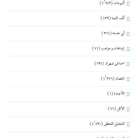
ألبومات
(1٬249)
ألف كلمة
(139)
أي خدمة
(361)
إبداعات و مواهب
(71)
احنا في ضهرك
(696)
اقتصاد
(1٬276)
الأجندة
(1)
الأكل
(76)
التحليل اللحظي
(4٬491)