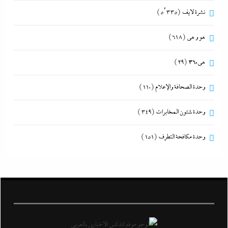
نشرة لايف
(5٬335)
هو و هي
(618)
هى360
(29)
وحدة الصحافة والإعلام
(110)
وحدة شئون المخابرات
(349)
وحدة مكافحة التطرف
(151)