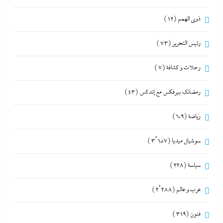
ذوى الهمم
(12)
رئيس التحرير
(73)
رحلات و كشافة
(7)
رمضانك بيرفكس مع إندكس
(43)
رياضة
(609)
سوشيال ميديا
(3٬657)
سياسة
(228)
عرب و عالم
(2٬288)
فنون
(319)