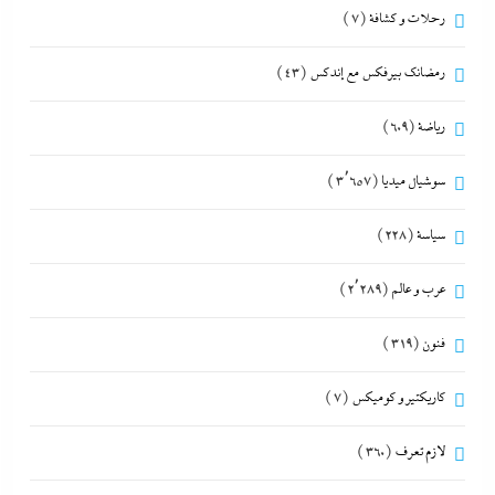
رحلات و كشافة
(7)
رمضانك بيرفكس مع إندكس
(43)
رياضة
(609)
سوشيال ميديا
(3٬657)
سياسة
(228)
عرب و عالم
(2٬289)
فنون
(319)
كاريكتير و كوميكس
(7)
لازم تعرف
(360)