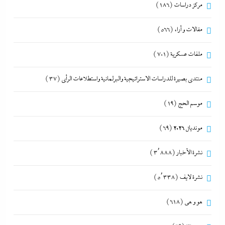
مركز دراسات
(186)
مقالات و أراء
(566)
ملفات عسكرية
(701)
منتدى بصيرة للدراسات الاستراتيجية والبرلمانية واستطلاعات الرأى
(37)
موسم الحج
(19)
مونديال 2026
(69)
نشرة الأخبار
(3٬888)
نشرة لايف
(5٬338)
هو و هي
(618)