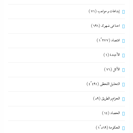
إبداعات و مواهب
(71)
احنا في ضهرك
(696)
اقتصاد
(1٬277)
الأجندة
(1)
الأكل
(76)
التحليل اللحظي
(4٬491)
الحزام و الطريق
(59)
الحصاد
(14)
الحكومة
(1٬569)