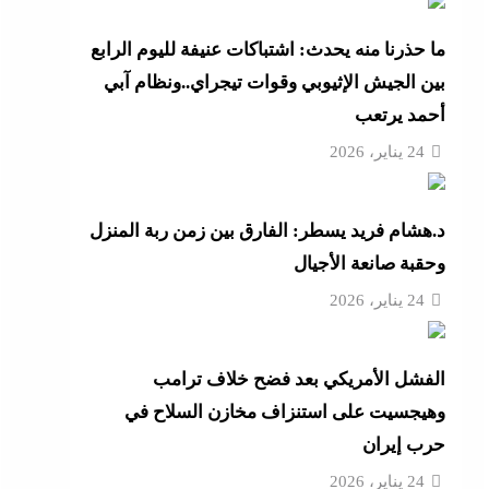
ل
ما حذرنا منه يحدث: اشتباكات عنيفة لليوم الرابع
بين الجيش الإثيوبي وقوات تيجراي..ونظام آبي
أحمد يرتعب
 ترامب
24 يناير، 2026
مة
د.هشام فريد يسطر: الفارق بين زمن ربة المنزل
 رأس
وحقبة صانعة الأجيال
24 يناير، 2026
نائم
راتية
الفشل الأمريكي بعد فضح خلاف ترامب
وهيجسيت على استنزاف مخازن السلاح في
حرب إيران
24 يناير، 2026