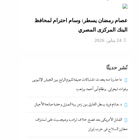
عصام رمضان يسطر: وسام احترام لمحافظ
البنك المركزى المصري
24 يناير، 2026
نُشر حديثًا
ما حذرنا منه يحدث: اشتباكات عنيفة لليوم الرابع بين الجيش الإثيوبي
وقوات تيجراي..ونظام آبي أحمد يرتعب
د.هشام فريد يسطر: الفارق بين زمن ربة المنزل وحقبة صانعة الأجيال
الفشل الأمريكي بعد فضح خلاف ترامب وهيجسيت على استنزاف
مخازن السلاح في حرب إيران