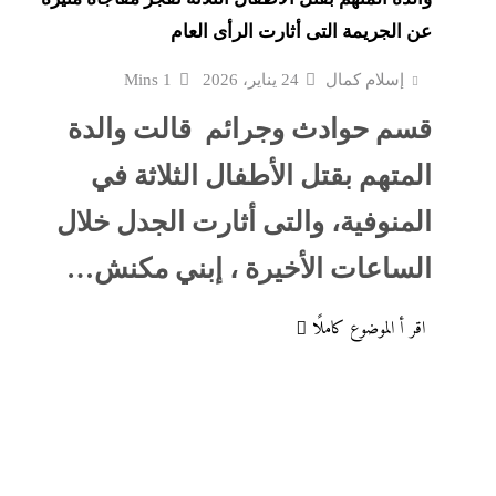
 ضربتنى
“اللاونج الملكي” في حف
عن الجريمة التى أثارت الرأى العام
شيرين تحطم أرقام...
إسلام كمال
24 يناير، 2026
1 Mins
قسم حوادث وجرائم قالت والدة
“صاحبة
كل الملفات التى يناقشها
؟
ونتنياهو الثلاثاء
المتهم بقتل الأطفال الثلاثة في
المنوفية، والتى أثارت الجدل خلال
الجار الملاصق لشقة جري
مض: موجة
سيدى بشر: سالى وضعت
الساعات الأخيرة ، إبني مكنش…
وحرائق
أمها...
اقر أ الموضوع كاملًا
ن غزة:
الجيش السوداني يعرض غ
ثانوية
عسكرية وصناديق شحن إما
روسية الصنع...