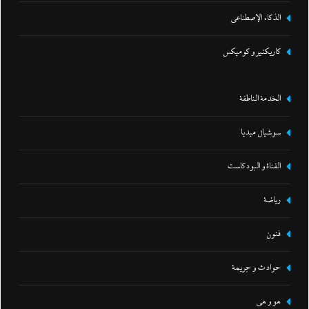
الذكاء الإصطناعي
كاريكتير و كوميكس
الخدمة الناطقة
سوشيال ميديا
القناة و البودكاست
رياضة
فنون
حوادث و جريمة
هو و هي