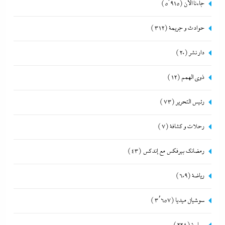
جاءنا الآن
(5٬915)
حوادث و جريمة
(312)
دار نشر
(20)
ذوى الهمم
(12)
رئيس التحرير
(73)
رحلات و كشافة
(7)
رمضانك بيرفكس مع إندكس
(43)
رياضة
(609)
سوشيال ميديا
(3٬657)