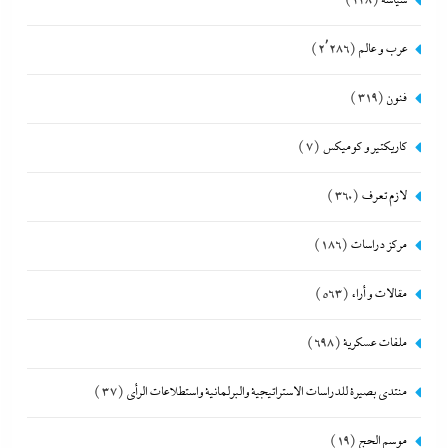
سياسة
(228)
عرب و عالم
(2٬286)
فنون
(319)
كاريكتير و كوميكس
(7)
لازم تعرف
(360)
مركز دراسات
(186)
مقالات و أراء
(563)
ملفات عسكرية
(698)
منتدى بصيرة للدراسات الاستراتيجية والبرلمانية واستطلاعات الرأى
(37)
موسم الحج
(19)