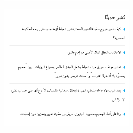
نُشر حديثًا
كيف فجر خروج سفينة التغييز المحترقة في دمياط أزمة جديدة في وجه الحكومة
المصرية؟
الإعلانات تعطل اتفاق الأهلى مع إمام عاشور
تقدير موقف:حريق ميناء دمياط يشعل الجدل العالمي بصراع الروايات..بين “هجوم
تقدير موقف:حريق ميناء دمياط يشعل الجدل العالمي
بمسيّرة بلا أدلة ولا اعتراف” و”حادث عرضي بدون تبرير”
بصراع الروايات..بين “هجوم بمسيّرة بلا أدلة ولا اعتراف”
و”حادث عرضي بدون تبرير”
بعد غياب 75 عاما: منتخب المبارزة يحقق ميدالية عالمية..والأروع أنها على حساب نظيره
12 يناير، 2026
الإسرائيلي
ردا على أنباء الهجوم بمسيرة..البترول: حريق في سفينة تغيير وتخزين دون إصابات