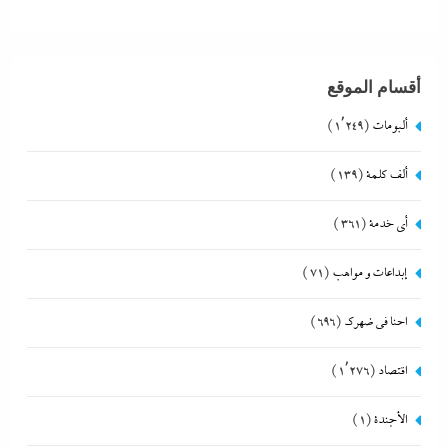
أقسام الموقع
ألبومات
(1٬249)
ألف كلمة
(139)
أي خدمة
(361)
إبداعات و مواهب
(71)
احنا في ضهرك
(696)
اقتصاد
(1٬276)
الأجندة
(1)