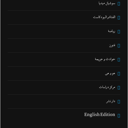
سوشيال ميديا
القناة و البودكاست
رياضة
فنون
حوادث و جريمة
هو و هي
مركز دراسات
دار نشر
English Edition