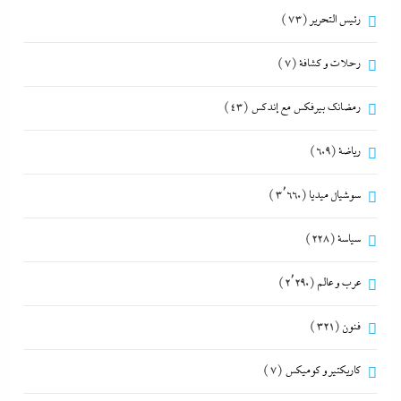
رئيس التحرير
(73)
رحلات و كشافة
(7)
رمضانك بيرفكس مع إندكس
(43)
رياضة
(609)
سوشيال ميديا
(3٬660)
سياسة
(228)
عرب و عالم
(2٬290)
فنون
(321)
كاريكتير و كوميكس
(7)