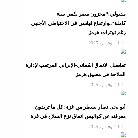
أزهر
مدبولي:”مخزون مصر يكفي سنة
كاملة”..وارتفاع قياسي في الاحتياطي الأجنبي
رغم توترات هرمز
تنى
11 نوفمبر، 2025
تفاصيل الاتفاق العُماني-الإيراني المرتقب لإدارة
بة
الملاحة في مضيق هرمز
11 نوفمبر، 2025
موجة
أبو يحى نصار يسطر من غزة: كل ما تريدون
ائق
معرفته عن كواليس اتفاق نزع السلاح في غزة
11 نوفمبر، 2025