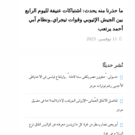
ما حذرنا منه يحدث: اشتباكات عنيفة لليوم الرابع
بين الجيش الإثيوبي وقوات تيجراي..ونظام آبي
أحمد يرتعب
11 نوفمبر، 2025
نُشر حديثًا
مدبولي:”مخزون مصر يكفي سنة كاملة”..وارتفاع قياسي في الاحتياطي
الأجنبي رغم توترات هرمز
تفاصيل الاتفاق العُماني-الإيراني المرتقب لإدارة الملاحة في مضيق
هرمز
أبو يحى نصار يسطر من غزة: كل ما تريدون معرفته عن كواليس اتفاق نزع
السلاح في غزة