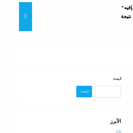
“زغاريد نص الليل للفجر”..إفيه
نتيجة
“إظلام وتعطيش وشلل”..ناشط
د مصر
“مش إحنا الفراعنة”؟ غضب
البحث
البحث
عة
 حماية
الأبرز