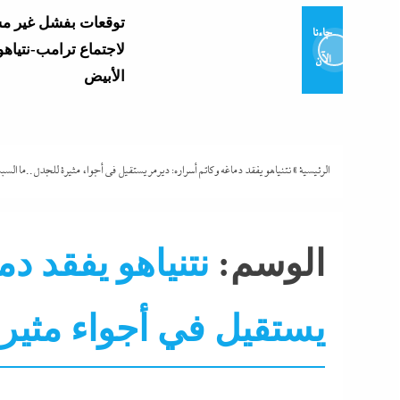
توقعات بفشل غير م
جاءنا
لاجتماع ترامب-نتياهو
الآن
الأبيض
وزير التعليم يعتمد نتي
العامة 2026..
وموعد إعلان...
الرئيسية
»
نتنياهو يفقد دماغه وكاتم أسراره: ديرمر يستقيل في أجواء مثيرة للجدل..ما الس
و7 مديرى إدارات: تفاصيل...
الوسم:
نتنياهو يفقد د
يستقيل في أجواء مثير
التحليل اللحظي
الشرق الأوسط
جاءنا الآن
سوشيال
تشتعل..عمرو الشوبك
فوق القانون والأزمة أكبر...
نشرة الأخبار
نشرة لايف
مع ترقب حركة التنقل