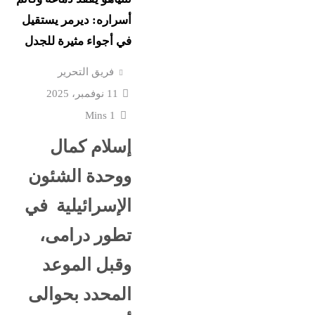
نورا الفرا تسطر: رواق ال
ستقبل
أسراره: ديرمر يستقيل
فارس في حرب الوعى
في أجواء مثيرة للجدل
اعترافات سالى الجباس
فريق التحرير
ع إسرائيل
الصادمة تتوالى: ماما ضرب
11 نوفمبر، 2025
بالقلم فخنقتها ونمت...
1 Mins
إسلام كمال
كرة
ماذا بعد القبض على “صاح
 حفل
ووحدة الشئون
الفيديوهات المسيئة”؟
الإسرائيلية في
قشها ترامب
جنون المتوسط الغامض: 
تطور درامى،
غرق وإغلاق شواطئ وحر
وقبل الموعد
المحدد بحوالى