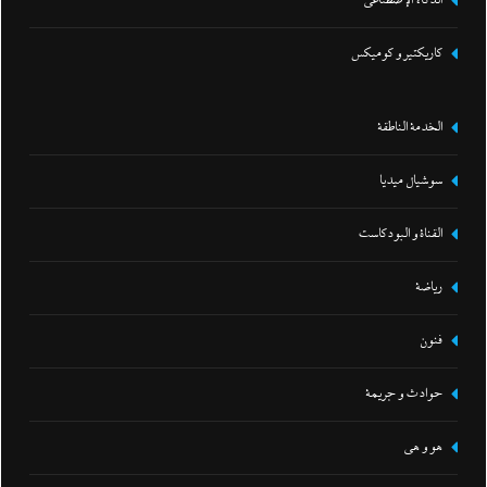
الذكاء الإصطناعي
كاريكتير و كوميكس
الخدمة الناطقة
سوشيال ميديا
القناة و البودكاست
رياضة
فنون
حوادث و جريمة
هو و هي