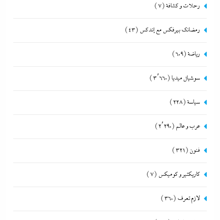
رحلات و كشافة
(7)
رمضانك بيرفكس مع إندكس
(43)
رياضة
(609)
سوشيال ميديا
(3٬660)
سياسة
(228)
عرب و عالم
(2٬290)
فنون
(321)
كاريكتير و كوميكس
(7)
لازم تعرف
(360)