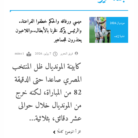
جاءنا الآن
ميسي ورفاقه والحكم خطفوا الفراعنة..
مونديال 2026
والرئيس يؤكد فخرنا بالأبطال..واللاعبون
نشرة لايف
يعتذرون للجماهير
فريق التحرير
7 يوليو، 2026
1 mins
كابينة المونديال ظل المنتخب
بعد واقعة عاملة محل العطور: معركة “الكارنيه” تتصاعد بين نقابتى
الصحفيين والعمال
المصري صاعدا حتى الدقيقة
7 يوليو، 2026
82 من المباراة، لكنه خرج
من المونديال خلال حوالى
عشر دقائق، بثلاثية…
اقر أ الموضوع كاملًا