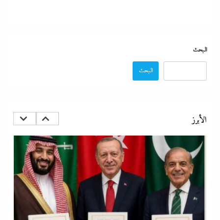
البحث
“دكتوراه فخرية يابانية لوزير التعليم”..تكريم مستحق أم شهادة تجميل لفشل
عبداللطيف؟
البحث
7 يوليو، 2026
الأبرز