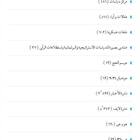
مركز دراسات
(186)
مقالات و أراء
(566)
ملفات عسكرية
(702)
منتدى بصيرة للدراسات الاستراتيجية والبرلمانية واستطلاعات الرأى
(37)
موسم الحج
(19)
مونديال 2026
(69)
نشرة الأخبار
(3٬892)
نشرة لايف
(5٬343)
هو و هي
(620)
هى360
(29)