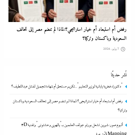
رفض أم استبعاد أم خيار استراتيجي؟:لماذا لم تنضم مصر إلى تحالف
السعودية وباكستان وتركيا؟
7 يوليو، 2026
نُشر حديثًا
“دكتوراه فخرية يابانية لوزير التعليم”..تكريم مستحق أم شهادة تجميل لفشل عبداللطيف؟
رفض أم استبعاد أم خيار استراتيجي؟:لماذا لم تنضم مصر إلى تحالف السعودية وباكستان
ألبوم صور: شيرين تشعل بورتو جولف العلمين بـ”يالهوى وحشتونى” وتقنية
وتركيا؟
3D Mapping لأول مرة
ألبوم صور: شيرين تشعل بورتو جولف العلمين بـ”يالهوى وحشتونى” وتقنية 3D
7 يوليو، 2026
Mapping لأول مرة