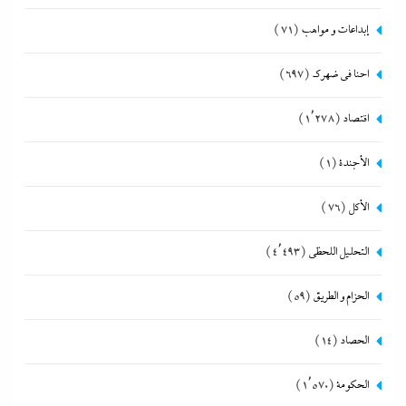
إبداعات و مواهب
(71)
احنا في ضهرك
(697)
اقتصاد
(1٬278)
الأجندة
(1)
الأكل
(76)
التحليل اللحظي
(4٬493)
الحزام و الطريق
(59)
الحصاد
(14)
الحكومة
(1٬570)