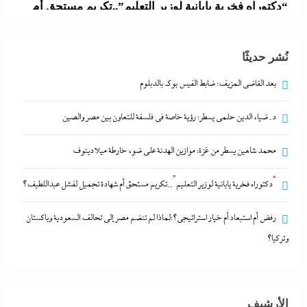
“دكتوراه فخرية يابانية لوزير التعليم”..تكريم مستحق أم
شهادة تجميل لفشل عبداللطيف؟
29 مايو، 2024
نُشر حديثًا
بعد القاضي المزيف: ضابط الفيس بوك بالدبلوم
د. ضياء الدين حلمى يسطر: رؤية خاصة في فلسفة للتعاون بين مصر والصين
محمد شاهين يسطر من غزة: موازين الهدنة على ضوء خارطة ميلادينوف
“دكتوراه فخرية يابانية لوزير التعليم”..تكريم مستحق أم شهادة تجميل لفشل عبداللطيف؟
رفض أم استبعاد أم خيار استراتيجي؟:لماذا لم تنضم مصر إلى تحالف السعودية وباكستان
وتركيا؟
بعد القاضي المزيف: ضابط الفيس بوك بالدبلوم
29 مايو، 2024
الأرشيف