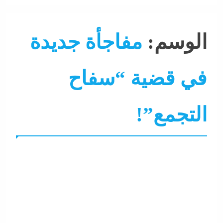
الوسم:
مفاجأة جديدة
في قضية “سفاح
التجمع”!
التحليل اللحظي
جاءنا الآن
حوادث و جريمة
سوشيال ميديا
نشرة لايف
هو و هي