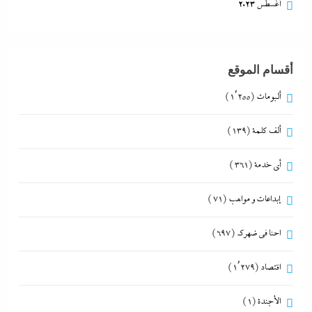
أغسطس 2023
أقسام الموقع
ألبومات
(1٬255)
ألف كلمة
(139)
أي خدمة
(361)
إبداعات و مواهب
(71)
احنا في ضهرك
(697)
اقتصاد
(1٬279)
الأجندة
(1)