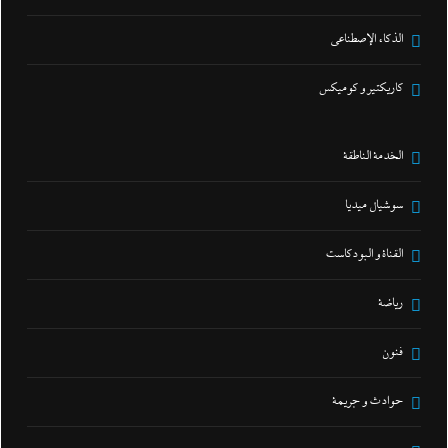
الذكاء الإصطناعي
كاريكتير و كوميكس
الخدمة الناطقة
سوشيال ميديا
القناة و البودكاست
رياضة
فنون
حوادث و جريمة