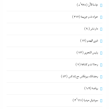
جاءنا الآن
(5٬928)
حوادث و جريمة
(312)
دار نشر
(20)
ذوى الهمم
(12)
رئيس التحرير
(73)
رحلات و كشافة
(7)
رمضانك بيرفكس مع إندكس
(43)
رياضة
(609)
سوشيال ميديا
(3٬661)