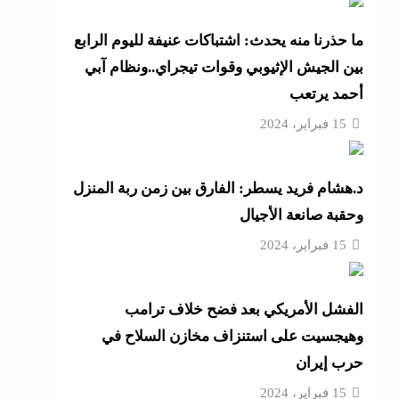
ل
ما حذرنا منه يحدث: اشتباكات عنيفة لليوم الرابع
بين الجيش الإثيوبي وقوات تيجراي..ونظام آبي
أحمد يرتعب
 ترامب
15 فبراير، 2024
مة
د.هشام فريد يسطر: الفارق بين زمن ربة المنزل
 رأس
وحقبة صانعة الأجيال
15 فبراير، 2024
نائم
راتية
الفشل الأمريكي بعد فضح خلاف ترامب
وهيجسيت على استنزاف مخازن السلاح في
حرب إيران
15 فبراير، 2024