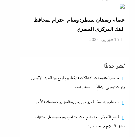
عصام رمضان يسطر: وسام احترام لمحافظ
البنك المركزى المصري
15 فبراير، 2024
نُشر حديثًا
ما حذرنا منه يحدث: اشتباكات عنيفة لليوم الرابع بين الجيش الإثيوبي
وقوات تيجراي..ونظام آبي أحمد يرتعب
د.هشام فريد يسطر: الفارق بين زمن ربة المنزل وحقبة صانعة الأجيال
الفشل الأمريكي بعد فضح خلاف ترامب وهيجسيت على استنزاف
مخازن السلاح في حرب إيران