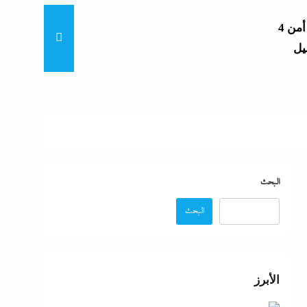
4 مساعدين جدد و9 مديرى أمن
“خناقات الساحل والشواطئ”
لمال
لجديدة
البحث
البحث
رائيل
الأبرز