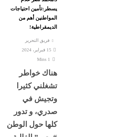
 ضربتنى
“اللاونج الملكي” في حف
يسطر:تأمين احتياجات
شيرين تحطم أرقام...
المواطنين أهم من
الديمقراطية!
“صاحبة
كل الملفات التى يناقشها
فريق التحرير
؟
ونتنياهو الثلاثاء
15 فبراير، 2024
1 Mins
الجار الملاصق لشقة جري
مض: موجة
هناك خواطر
سيدى بشر: سالى وضعت
وحرائق
أمها...
تشغلني كثيرا
ن غزة:
الجيش السوداني يعرض غ
وتجيش في
ثانوية
عسكرية وصناديق شحن إما
صدري، و تدور
روسية الصنع...
كلها حول الوطن