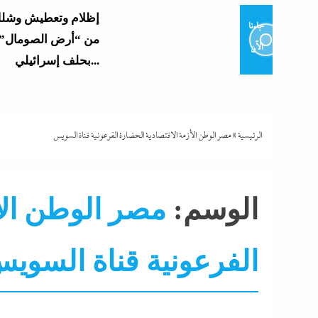
جاءنا
من “أرض الصومال” 
الآن
بحلف إسرائيلي...
مصري عارم بعد هذيا
“مستشار أممي”...
الرئيسية
»
مصر الوطن الأزمة الاقتصادية الحضارة الفرعونية قناة السويس
بأرشفة ورقمنة تراث 
والتلفزيون: الرئيس 
الوسم:
مصر الوطن الأ
أهم الأصول...
الفرعونية قناة السوي
نورا الفرا تسطر: روا
فارس في حرب الوع
التحليل اللحظي
جاءنا الآن
سوشيال ميديا
مقالات 
اعترافات سالى الجب