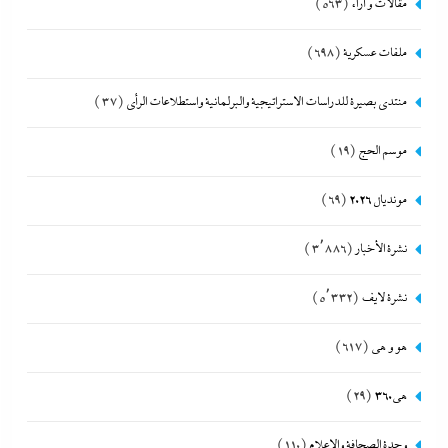
مقالات و أراء
(563)
ملفات عسكرية
(698)
منتدى بصيرة للدراسات الاستراتيجية والبرلمانية واستطلاعات الرأى
(37)
موسم الحج
(19)
مونديال 2026
(69)
نشرة الأخبار
(3٬886)
نشرة لايف
(5٬332)
هو و هي
(617)
هى360
(29)
وحدة الصحافة والإعلام
(110)