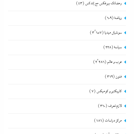
رمضانك بيرفكس مع إندكس
(43)
رياضة
(609)
سوشيال ميديا
(3٬657)
سياسة
(228)
عرب و عالم
(2٬286)
فنون
(319)
كاريكتير و كوميكس
(7)
لازم تعرف
(360)
مركز دراسات
(186)