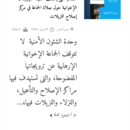
نشرة لايف
الإخوانية حول صلاة الجماعة في مركز
وزارة الداخلية
إصلاح النزيلات
فريق التحرير
20 يونيو، 2026
1 mins
وحدة الشئون الأمنية لا
تتوقف الجماعة الإخوانية
الإرهابية عن ترويجاتها
بعد غياب 75 عاما: منتخب المبارزة يحقق ميدالية عالمية..والأروع أنها
المفضوحة، والتى تستهدف فيها
على حساب نظيره الإسرائيلي
مراكز الإصلاح والتأهيل،
20 يونيو، 2026
والنزلاء والنزيلات فيها،…
اقر أ الموضوع كاملًا