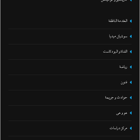
الخدمة الناطقة
سوشيال ميديا
القناة و البودكاست
رياضة
فنون
حوادث و جريمة
هو و هي
مركز دراسات