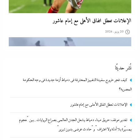
الإعلانات تعطل اتفاق الأهلى مع إمام عاشور
20 يونيو، 2026
نُشر حديثًا
كيف فجر خروج سفينة التغييز المحترقة في دمياط أزمة جديدة في وجه الحكومة
المصرية؟
الإعلانات تعطل اتفاق الأهلى مع إمام عاشور
تقدير موقف:حريق ميناء دمياط يشعل الجدل العالمي بصراع
تقدير موقف:حريق ميناء دمياط يشعل الجدل العالمي بصراع الروايات..بين “هجوم
الروايات..بين “هجوم بمسيّرة بلا أدلة ولا اعتراف” و”حادث عرضي
بمسيّرة بلا أدلة ولا اعتراف” و”حادث عرضي بدون تبرير”