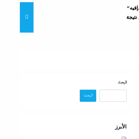
“زغاريد نص الليل للفجر”..إفيه
نتيجة
“إظلام وتعطيش وشلل”..ناشط
د مصر
“مش إحنا الفراعنة”؟ غضب
البحث
البحث
عة
 حماية
الأبرز