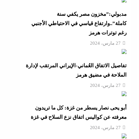
أزهر
مدبولي:”مخزون مصر يكفي سنة
كاملة”..وارتفاع قياسي في الاحتياطي الأجنبي
رغم توترات هرمز
تنى
27 مارس، 2024
تفاصيل الاتفاق العُماني-الإيراني المرتقب لإدارة
بة
الملاحة في مضيق هرمز
27 مارس، 2024
موجة
أبو يحى نصار يسطر من غزة: كل ما تريدون
ائق
معرفته عن كواليس اتفاق نزع السلاح في غزة
27 مارس، 2024