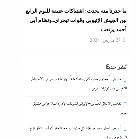
ما حذرنا منه يحدث: اشتباكات عنيفة لليوم الرابع
بين الجيش الإثيوبي وقوات تيجراي..ونظام آبي
أحمد يرتعب
27 مارس، 2024
نُشر حديثًا
مدبولي:”مخزون مصر يكفي سنة كاملة”..وارتفاع قياسي في الاحتياطي
الأجنبي رغم توترات هرمز
تفاصيل الاتفاق العُماني-الإيراني المرتقب لإدارة الملاحة في مضيق
هرمز
أبو يحى نصار يسطر من غزة: كل ما تريدون معرفته عن كواليس اتفاق نزع
السلاح في غزة