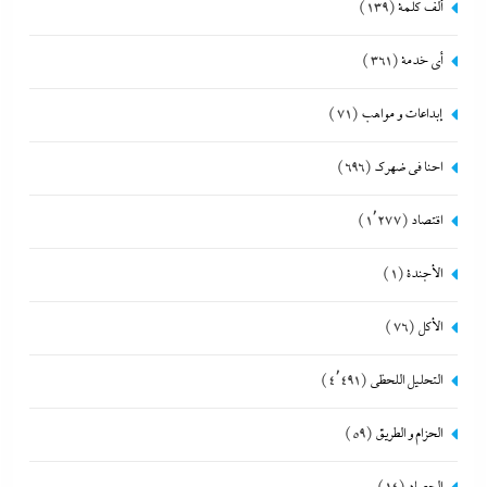
ألف كلمة
(139)
أي خدمة
(361)
إبداعات و مواهب
(71)
احنا في ضهرك
(696)
اقتصاد
(1٬277)
الأجندة
(1)
الأكل
(76)
التحليل اللحظي
(4٬491)
الحزام و الطريق
(59)