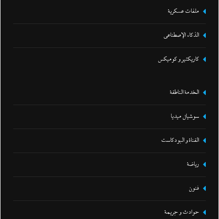
ملفات عسكرية
الذكاء الإصطناعي
كاريكتير و كوميكس
الخدمة الناطقة
سوشيال ميديا
القناة و البودكاست
رياضة
فنون
حوادث و جريمة