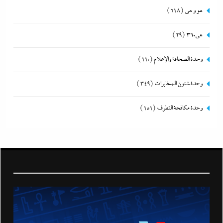
هو و هي
(618)
هى360
(29)
وحدة الصحافة والإعلام
(110)
وحدة شئون المخابرات
(349)
وحدة مكافحة التطرف
(151)