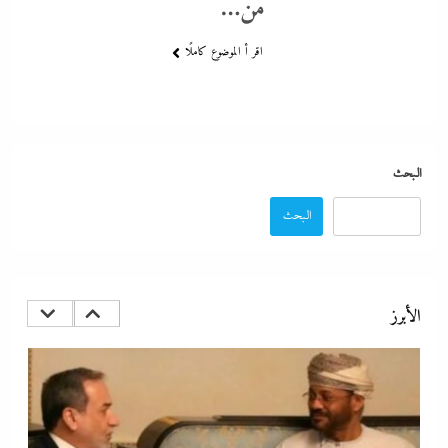
من…
اقر أ الموضوع كاملًا
البحث
البحث
مدبولي:”مخزون مصر يكفي سنة كاملة”..وارتفاع قياسي في الاحتياطي
الأجنبي رغم توترات هرمز
الأبرز
14 سبتمبر، 2025