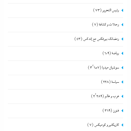
رئيس التحرير
(73)
رحلات و كشافة
(7)
رمضانك بيرفكس مع إندكس
(43)
رياضة
(609)
سوشيال ميديا
(3٬657)
سياسة
(228)
عرب و عالم
(2٬289)
فنون
(319)
كاريكتير و كوميكس
(7)