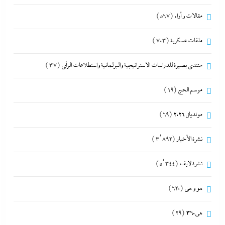
مقالات و أراء
(567)
ملفات عسكرية
(703)
منتدى بصيرة للدراسات الاستراتيجية والبرلمانية واستطلاعات الرأى
(37)
موسم الحج
(19)
مونديال 2026
(69)
نشرة الأخبار
(3٬892)
نشرة لايف
(5٬344)
هو و هي
(620)
هى360
(29)