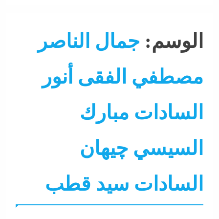
الوسم:
جمال الناصر
مصطفي الفقى أنور
السادات مبارك
السيسي چيهان
السادات سيد قطب
التحليل اللحظي
الشرق الأوسط
الميدياجية
تليفزيون
جا
سياسة
عرب و عالم
لازم تعرف
نشرة لايف