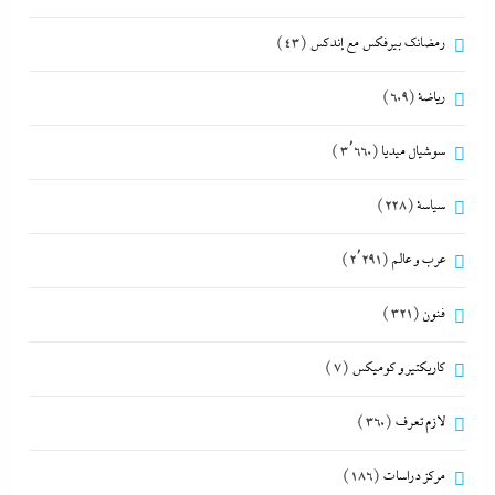
رمضانك بيرفكس مع إندكس
(43)
رياضة
(609)
سوشيال ميديا
(3٬660)
سياسة
(228)
عرب و عالم
(2٬291)
فنون
(321)
كاريكتير و كوميكس
(7)
لازم تعرف
(360)
مركز دراسات
(186)