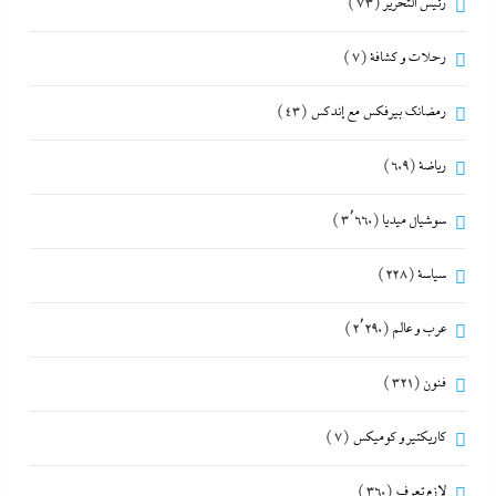
رئيس التحرير
(73)
رحلات و كشافة
(7)
رمضانك بيرفكس مع إندكس
(43)
رياضة
(609)
سوشيال ميديا
(3٬660)
سياسة
(228)
عرب و عالم
(2٬290)
فنون
(321)
كاريكتير و كوميكس
(7)
لازم تعرف
(360)