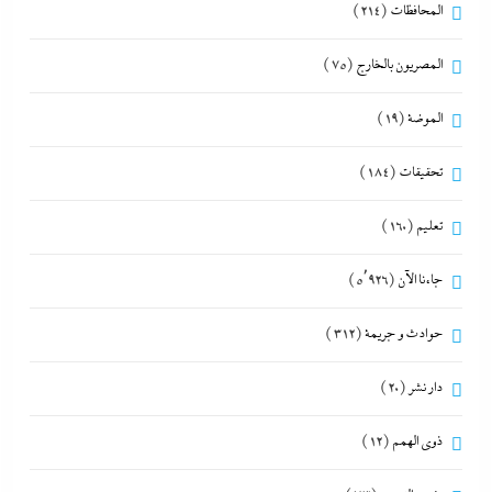
المحافظات
(214)
المصريون بالخارج
(75)
الموضة
(19)
تحقيقات
(184)
تعليم
(160)
جاءنا الآن
(5٬926)
حوادث و جريمة
(312)
دار نشر
(20)
ذوى الهمم
(12)