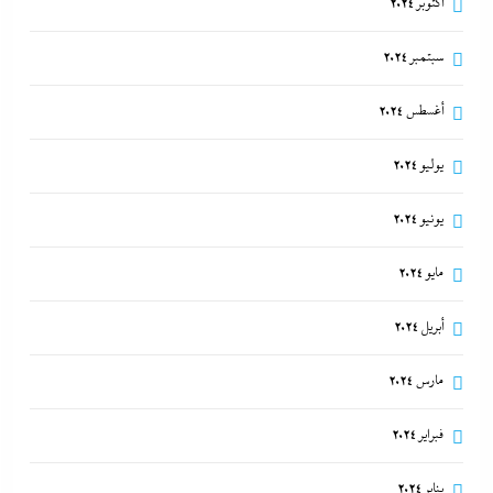
أكتوبر 2024
سبتمبر 2024
ألبوم صور: شيرين تشعل بورتو جولف العلمين بـ”يالهوى
أغسطس 2024
وحشتونى” وتقنية 3D Mapping لأول مرة
6 يناير، 2025
يوليو 2024
يونيو 2024
مايو 2024
أبريل 2024
مارس 2024
فبراير 2024
بعد واقعة عاملة محل العطور: معركة “الكارنيه” تتصاعد
يناير 2024