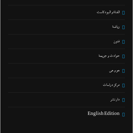
القناة و البودكاست
رياضة
فنون
حوادث و جريمة
هو و هي
مركز دراسات
دار نشر
English Edition