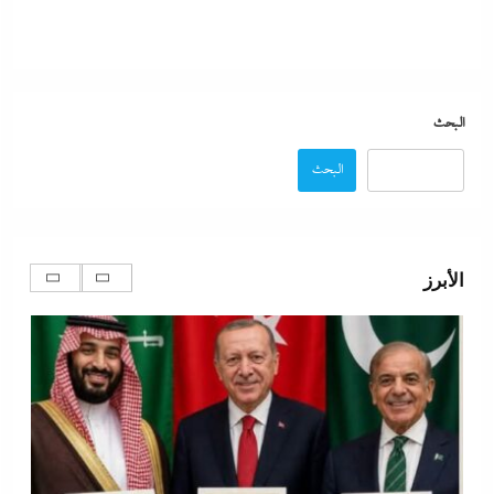
البحث
البحث
“دكتوراه فخرية يابانية لوزير التعليم”..تكريم مستحق أم
شهادة تجميل لفشل عبداللطيف؟
الأبرز
6 يناير، 2025