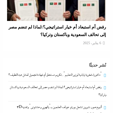
رفض أم استبعاد أم خيار استراتيجي؟:لماذا لم تنضم مصر
إلى تحالف السعودية وباكستان وتركيا؟
6 يناير، 2025
نُشر حديثًا
“دكتوراه فخرية يابانية لوزير التعليم”..تكريم مستحق أم شهادة تجميل لفشل عبداللطيف؟
رفض أم استبعاد أم خيار استراتيجي؟:لماذا لم تنضم مصر إلى تحالف السعودية وباكستان
وتركيا؟
ألبوم صور: شيرين تشعل بورتو جولف العلمين بـ”يالهوى وحشتونى” وتقنية 3D