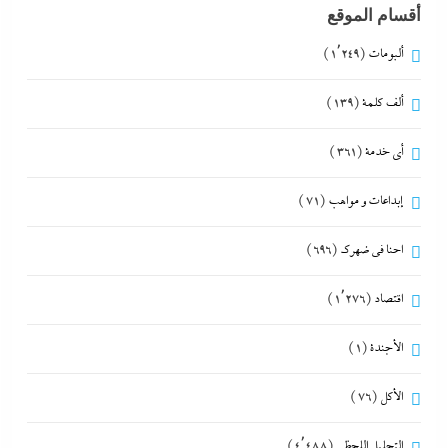
أقسام الموقع
ألبومات
(1٬249)
ألف كلمة
(139)
أي خدمة
(361)
إبداعات و مواهب
(71)
احنا في ضهرك
(696)
اقتصاد
(1٬276)
الأجندة
(1)
الأكل
(76)
التحليل اللحظي
(4٬488)