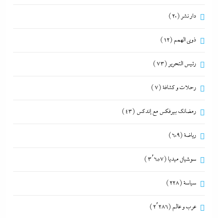
دار نشر
(20)
ذوى الهمم
(12)
رئيس التحرير
(73)
رحلات و كشافة
(7)
رمضانك بيرفكس مع إندكس
(43)
رياضة
(609)
سوشيال ميديا
(3٬657)
سياسة
(228)
عرب و عالم
(2٬286)