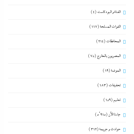
القناة و البودكاست
(4)
القوات المسلحة
(117)
المحافظات
(214)
المصريون بالخارج
(75)
الموضة
(19)
تحقيقات
(183)
تعليم
(159)
جاءنا الآن
(5٬915)
حوادث و جريمة
(312)