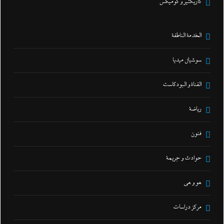
كاريكتير و كوميكس
الخدمة الناطقة
سوشيال ميديا
القناة و البودكاست
رياضة
فنون
حوادث و جريمة
هو و هي
مركز دراسات