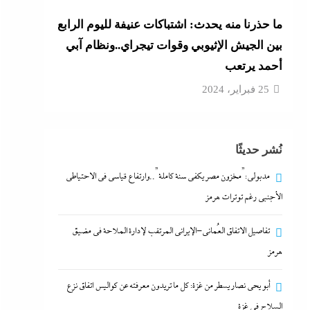
ما حذرنا منه يحدث: اشتباكات عنيفة لليوم الرابع
بين الجيش الإثيوبي وقوات تيجراي..ونظام آبي
أحمد يرتعب
25 فبراير، 2024
نُشر حديثًا
مدبولي:”مخزون مصر يكفي سنة كاملة”..وارتفاع قياسي في الاحتياطي
الأجنبي رغم توترات هرمز
تفاصيل الاتفاق العُماني-الإيراني المرتقب لإدارة الملاحة في مضيق
هرمز
أبو يحى نصار يسطر من غزة: كل ما تريدون معرفته عن كواليس اتفاق نزع
السلاح في غزة