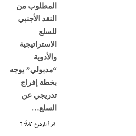
المطلوب من
النقد الأجنبي
للسلع
الاستراتيجية
والأدوية
“مدبولي” يوجه
بخطة إفراج
تدريجي عن
السلع…
اقر أ الموضوع كاملًا