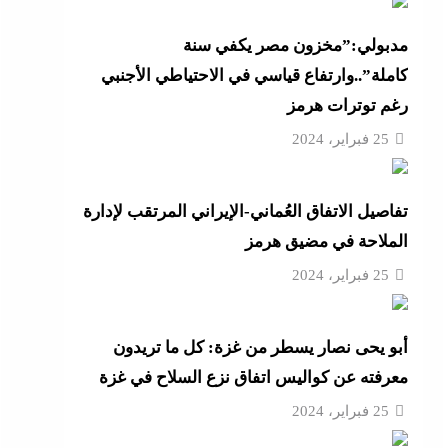
أزهر
مدبولي:”مخزون مصر يكفي سنة
كاملة”..وارتفاع قياسي في الاحتياطي الأجنبي
رغم توترات هرمز
تنى
25 فبراير، 2024
تفاصيل الاتفاق العُماني-الإيراني المرتقب لإدارة
بة
الملاحة في مضيق هرمز
25 فبراير، 2024
موجة
أبو يحى نصار يسطر من غزة: كل ما تريدون
ائق
معرفته عن كواليس اتفاق نزع السلاح في غزة
25 فبراير، 2024