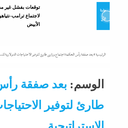
توقعات بفشل غير م
جاءنا
لاجتماع ترامب-نتياهو
الآن
الأبيض
وزير التعليم يعتمد نتي
العامة 2026..
وموعد إعلان...
الرئيسية
»
بعد صفقة رأس الحكمة:اجتماع وزارى طارئ لتوفير الاحتياجات الدولارية للسلع
و7 مديرى إدارات: تفاصيل...
الوسم:
بعد صفقة رأس 
طارئ لتوفير الاحتياجات
تشتعل..عمرو الشوبك
فوق القانون والأزمة أكبر...
الاستراتيجية
مع ترقب حركة التنقل