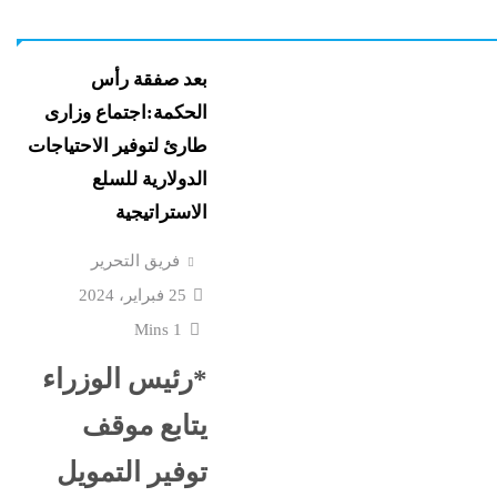
نورا الفرا تسطر: رواق ال
ستقبل
نشرة الأخبار
نشرة لايف
فارس في حرب الوعى
بعد صفقة رأس
الحكمة:اجتماع وزارى
اعترافات سالى الجباس
ع إسرائيل
طارئ لتوفير الاحتياجات
الصادمة تتوالى: ماما ضرب
الدولارية للسلع
بالقلم فخنقتها ونمت...
الاستراتيجية
كرة
ماذا بعد القبض على “صاح
فريق التحرير
 حفل
الفيديوهات المسيئة”؟
25 فبراير، 2024
1 Mins
قشها ترامب
جنون المتوسط الغامض: 
*رئيس الوزراء
غرق وإغلاق شواطئ وحر
يتابع موقف
توفير التمويل