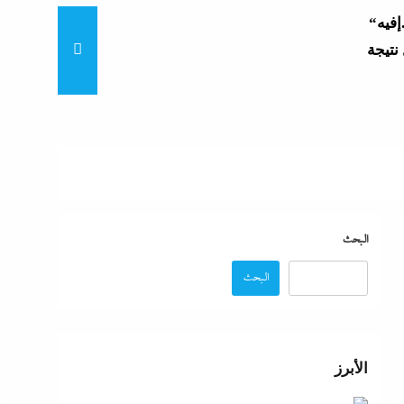
“زغاريد نص الليل للفجر”..إفيه
نتيجة
“إظلام وتعطيش وشلل”..ناشط
د مصر
“مش إحنا الفراعنة”؟ غضب
البحث
البحث
عة
 حماية
الأبرز