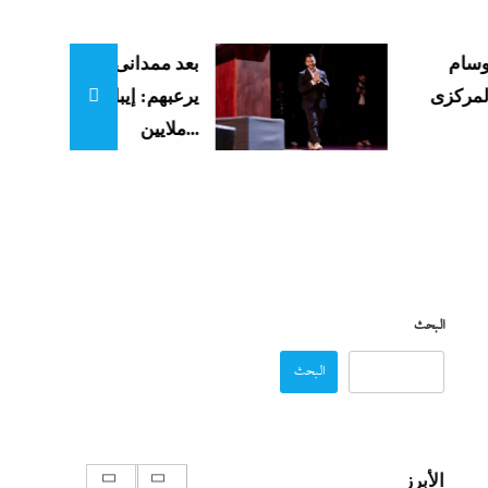
بعد ممدانى، عبد الرحمن السيد
الإعلانات تعطل اتفاق الأهلى مع إمام عاشور
يرعبهم: إيباك الصهيونية تنفق
1 يونيو، 2024
ملايين...
البحث
البحث
عصام رمضان يسطر: وسام احترام لمحافظ
البنك المركزى المصري
1 يونيو، 2024
الأبرز