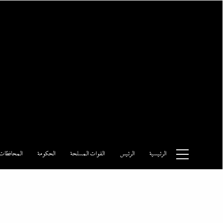
Ski
t
conten
وكالة الأنباء المصرية
الرئيسية
الرئيس
القوات المسلحة
الحكومة
المحافظات