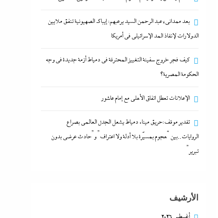
بعد ممدانى، عبد الرحمن السيد يرعبهم: إيباك الصهيونية تنفق ملايين
الدولارات لإنقاذ المد الإسرائيلي في أمريكا
كيف فجر خروج سفينة التغييز المحترقة في دمياط أزمة جديدة في وجه
الحكومة المصرية؟
الإعلانات تعطل اتفاق الأهلى مع إمام عاشور
الإعلانات تعطل اتفاق الأهلى مع إمام عاشور
تقدير موقف:حريق ميناء دمياط يشعل الجدل العالمي بصراع
1 يونيو، 2024
الروايات..بين “هجوم بمسيّرة بلا أدلة ولا اعتراف” و”حادث عرضي بدون
تبرير”
الأرشيف
أغسطس 2026