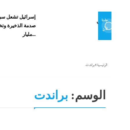
إسرائيل تشعل سباق التسلح بعد
جاءنا
صدمة الذخيرة وتخصص 110
الآن
مليار...
الرئيسية
»
براندت
الوسم:
براندت
اقتصاد
التحليل اللحظي
جاءنا الآن
رياضة
نشرة 