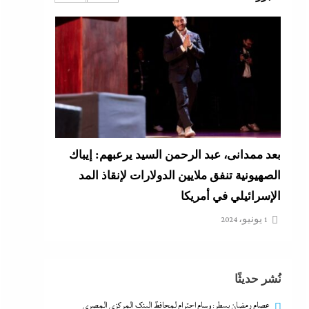
بعد ممدانى، عبد الرحمن السيد يرعبهم: إيباك
الصهيونية تنفق ملايين الدولارات لإنقاذ المد
الإسرائيلي في أمريكا
1 يونيو، 2024
كيف فجر خروج سفينة التغييز المحترقة في
نُشر حديثًا
دمياط أزمة جديدة في وجه الحكومة المصرية؟
1 يونيو، 2024
عصام رمضان يسطر: وسام احترام لمحافظ البنك المركزى المصري