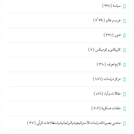
سياسة
(228)
عرب و عالم
(2٬290)
فنون
(321)
كاريكتير و كوميكس
(7)
لازم تعرف
(360)
مركز دراسات
(186)
مقالات و أراء
(566)
ملفات عسكرية
(702)
منتدى بصيرة للدراسات الاستراتيجية والبرلمانية واستطلاعات الرأى
(37)