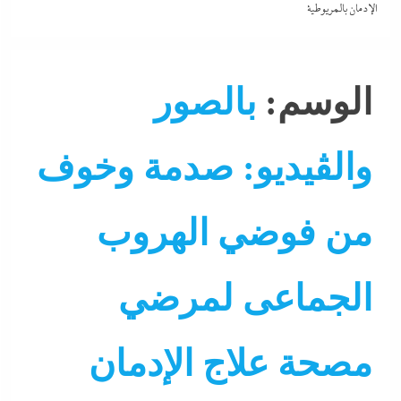
الإدمان بالمريوطية
الوسم:
بالصور
والڤيديو: صدمة وخوف
من فوضي الهروب
الجماعى لمرضي
مصحة علاج الإدمان
ألبومات
إنقاذ
احنا في ضهرك
التحليل اللحظي
الحكومة