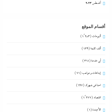
أغسطس 2023
أقسام الموقع
ألبومات
(1٬253)
ألف كلمة
(139)
أي خدمة
(361)
إبداعات و مواهب
(71)
احنا في ضهرك
(697)
اقتصاد
(1٬277)
الأجندة
(1)