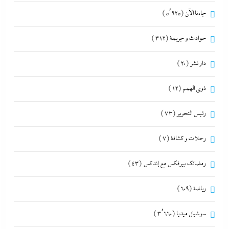
جاءنا الآن
(5٬925)
حوادث و جريمة
(312)
دار نشر
(20)
ذوى الهمم
(12)
رئيس التحرير
(73)
رحلات و كشافة
(7)
رمضانك بيرفكس مع إندكس
(43)
رياضة
(609)
سوشيال ميديا
(3٬660)