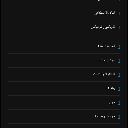
الذكاء الإصطناعي
كاريكتير و كوميكس
الخدمة الناطقة
سوشيال ميديا
القناة و البودكاست
رياضة
فنون
حوادث و جريمة