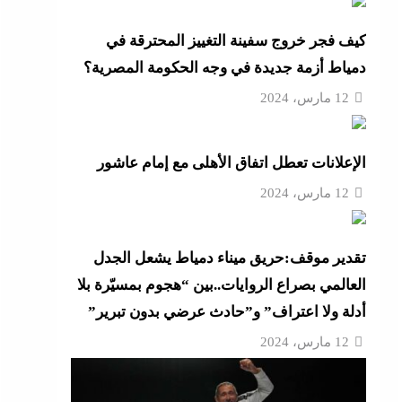
ية
كيف فجر خروج سفينة التغييز المحترقة في
دمياط أزمة جديدة في وجه الحكومة المصرية؟
و لم
12 مارس، 2024
ية
الإعلانات تعطل اتفاق الأهلى مع إمام عاشور
لح بعد
12 مارس، 2024
 الذخيرة وتخصص 110
تقدير موقف:حريق ميناء دمياط يشعل الجدل
العالمي بصراع الروايات..بين “هجوم بمسيّرة بلا
 على
أدلة ولا اعتراف” و”حادث عرضي بدون تبرير”
12 مارس، 2024