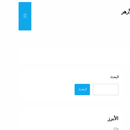
أزهر
تنى
بة
البحث
البحث
موجة
ائق
الأبرز
زة: