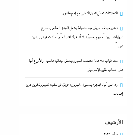
الإعلانات تعطل اتفاق الأهلى مع إمام عاشور
تقدير موقف:حريق ميناء دمياط يشعل الجدل العالمي بصراع
الروايات..بين “هجوم بمسيّرة بلا أدلة ولا اعتراف” و”حادث عرضي بدون
تبرير”
بعد غياب 75 عاما: منتخب المبارزة يحقق ميدالية عالمية..والأروع أنها
على حساب نظيره الإسرائيلي
ردا على أنباء الهجوم بمسيرة..البترول: حريق في سفينة تغيير وتخزين دون
إصابات
الأرشيف
يوليو 2026