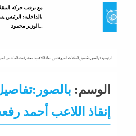
مع ترقب حركة التنقل
جاءنا
بالداخلية: الرئيس ي
الآن
الوزير محمود...
الشرع يروج للسلام م
تزامنا مع توسيعها الاحتلال في...
الرئيسية
»
بالصور:تفاصيل الساعات المروعة قبل إنقاذ اللاعب أحمد رفعت العائد من الم
بنصف مليون جنيه..تذ
“اللاونج الملكي” في
الوسم:
بالصور:تفاصيل
شيرين تحطم أرقام...
إنقاذ اللاعب أحمد رفع
كل الملفات التى ينا
ألبومات
التحليل اللحظي
تليفزيون
جاءنا الآن
ونتنياهو الثلاثاء
رياضة
سوشيال ميديا
كرة قدم مصرية
نشرة لايف
الجار الملاصق لشقة 