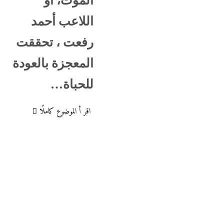
الموت، أو
اللاعب أحمد
رفعت ، تحققت
المعجزة بالعودة
للحباة…
اقر أ الموضوع كاملًا