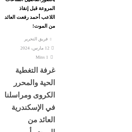
ضعت رأس
رسائل الناجحين في الثانو
المروعة قبل إنقاذ
الفلسطينية...
اللاعب أحمد رفعت العائد
من الموت!
ض غنائم
جلال نصار يسطر: تمنيت ل
 إماراتية
يشارك الأهلى بالكونفدرال
فريق التحرير
لهذه...
12 مارس، 2024
1 Mins
إسرائيل تشعل سباق التس
علمين في
غرفة التغطية
صدمة
مليار...
الحية والمحرر
 الجانية:
هل اشتعل فتيل الحرب
الكروى ومراسلنا
يكشفن
العالمية؟..هجوم أوكراني
في الإسكندرية
سفينة إيرانية وشائعات...
العائد من