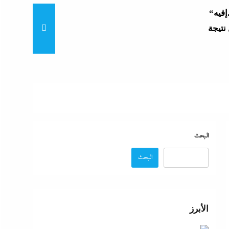
“زغاريد نص الليل للفجر”..إفيه
نتيجة
“إظلام وتعطيش وشلل”..ناشط
د مصر
“مش إحنا الفراعنة”؟ غضب
البحث
البحث
عة
 حماية
الأبرز