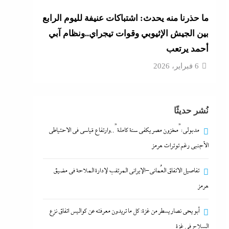
ما حذرنا منه يحدث: اشتباكات عنيفة لليوم الرابع
بين الجيش الإثيوبي وقوات تيجراي..ونظام آبي
أحمد يرتعب
6 فبراير، 2026
نُشر حديثًا
مدبولي:”مخزون مصر يكفي سنة كاملة”..وارتفاع قياسي في الاحتياطي
الأجنبي رغم توترات هرمز
تفاصيل الاتفاق العُماني-الإيراني المرتقب لإدارة الملاحة في مضيق
هرمز
أبو يحى نصار يسطر من غزة: كل ما تريدون معرفته عن كواليس اتفاق نزع
السلاح في غزة