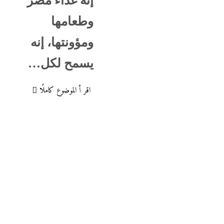
إنه غذاء مصر
وطعامها
ومؤونتها، إنه
يسمح لكل…
اقر أ الموضوع كاملًا