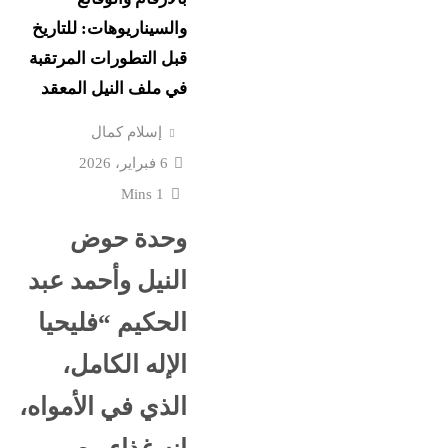
نورا الفرا تسطر: رواق ال
ستقبل
والسيناريوهات: للتاريخ
فارس في حرب الوعى
قبل التطورات المرتقبة
في ملف النيل المعقد
اعترافات سالى الجباس
ع إسرائيل
الصادمة تتوالى: ماما ضرب
إسلام كمال
بالقلم فخنقتها ونمت...
6 فبراير، 2026
1 Mins
كرة
ماذا بعد القبض على “صاح
وحدة حوض
 حفل
الفيديوهات المسيئة”؟
النيل وأحمد عبد
الحكيم “فليحيا
قشها ترامب
جنون المتوسط الغامض: 
غرق وإغلاق شواطئ وحر
الإله الكامل،
الذي في الأمواه،