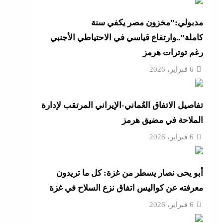
أزهر
مدبولي:”مخزون مصر يكفي سنة
كاملة”..وارتفاع قياسي في الاحتياطي الأجنبي
رغم توترات هرمز
تنى
6 فبراير، 2026
تفاصيل الاتفاق العُماني-الإيراني المرتقب لإدارة
بة
الملاحة في مضيق هرمز
6 فبراير، 2026
موجة
أبو يحى نصار يسطر من غزة: كل ما تريدون
ائق
معرفته عن كواليس اتفاق نزع السلاح في غزة
6 فبراير، 2026