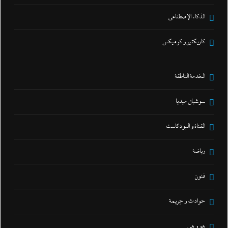
الذكاء الإصطناعي
كاريكتير و كوميكس
الخدمة الناطقة
سوشيال ميديا
القناة و البودكاست
رياضة
فنون
حوادث و جريمة
هو و هي