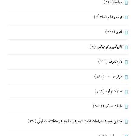
سياسة
(228)
عرب و عالم
(2٬295)
فنون
(321)
كاريكتير و كوميكس
(7)
لازم تعرف
(360)
مركز دراسات
(186)
مقالات و أراء
(568)
ملفات عسكرية
(706)
منتدى بصيرة للدراسات الاستراتيجية والبرلمانية واستطلاعات الرأى
(37)