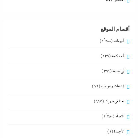
أغسطس 2023
أقسام الموقع
ألبومات
(1٬255)
ألف كلمة
(139)
أي خدمة
(361)
إبداعات و مواهب
(71)
احنا في ضهرك
(697)
اقتصاد
(1٬280)
الأجندة
(1)