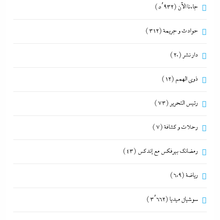
جاءنا الآن
(5٬932)
حوادث و جريمة
(312)
دار نشر
(20)
ذوى الهمم
(12)
رئيس التحرير
(73)
رحلات و كشافة
(7)
رمضانك بيرفكس مع إندكس
(43)
رياضة
(609)
سوشيال ميديا
(3٬662)