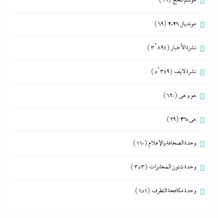
موسم الحج
(19)
مونديال 2026
(69)
نشرة الأخبار
(3٬894)
نشرة لايف
(5٬349)
هو و هي
(620)
هى360
(29)
وحدة الصحافة والإعلام
(110)
وحدة شئون المخابرات
(353)
وحدة مكافحة التطرف
(151)