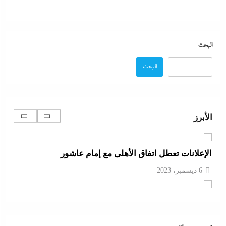
بعد غياب 75 عاما: منتخب المبارزة يحقق ميدالية
عالمية..والأروع أنها على حساب نظيره الإسرائيلي
البحث
6 ديسمبر، 2023
البحث
كيف فجر خروج سفينة التغييز المحترقة في دمياط أزمة
جديدة في وجه الحكومة المصرية؟
الأبرز
6 ديسمبر، 2023
الإعلانات تعطل اتفاق الأهلى مع إمام عاشور
6 ديسمبر، 2023
تقدير موقف:حريق ميناء دمياط يشعل الجدل العالمي
بصراع الروايات..بين “هجوم بمسيّرة بلا أدلة ولا اعتراف”