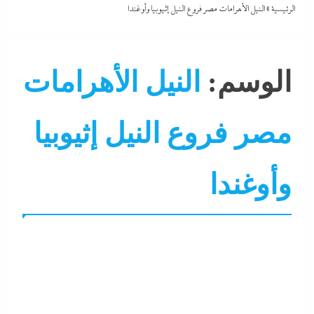
الرئيسية
»
النيل الأهرامات مصر فروع النيل إثيوبيا وأوغندا
الوسم:
النيل الأهرامات
مصر فروع النيل إثيوبيا
احنا في ضهرك
التحليل اللحظي
تصحيف سوشيال
جاءنا الآ
رحلات و كشافة
سوشيال ميديا
لازم تعرف
محافظة البحر ا
وأوغندا
محافظة الفيوم
مركز دراسات
نشرة لايف
وزارة السياحة و 
وزارة الموارد المائية و الري