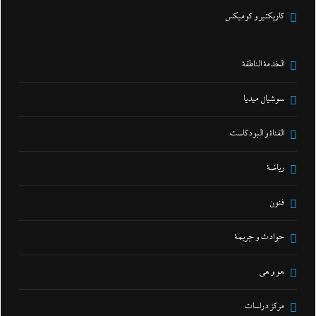
كاريكتير و كوميكس
الخدمة الناطقة
سوشيال ميديا
القناة و البودكاست
رياضة
فنون
حوادث و جريمة
هو و هي
مركز دراسات