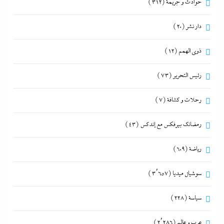
حوادث و جريمة
(312)
دار نشر
(20)
ذوى الهمم
(12)
رئيس التحرير
(73)
رحلات و كشافة
(7)
رمضانك بيرفكس مع إندكس
(43)
رياضة
(609)
سوشيال ميديا
(3٬657)
سياسة
(228)
عرب و عالم
(2٬286)