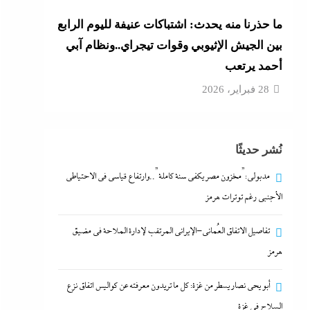
ما حذرنا منه يحدث: اشتباكات عنيفة لليوم الرابع
بين الجيش الإثيوبي وقوات تيجراي..ونظام آبي
أحمد يرتعب
28 فبراير، 2026
نُشر حديثًا
مدبولي:”مخزون مصر يكفي سنة كاملة”..وارتفاع قياسي في الاحتياطي
الأجنبي رغم توترات هرمز
تفاصيل الاتفاق العُماني-الإيراني المرتقب لإدارة الملاحة في مضيق
هرمز
أبو يحى نصار يسطر من غزة: كل ما تريدون معرفته عن كواليس اتفاق نزع
السلاح في غزة