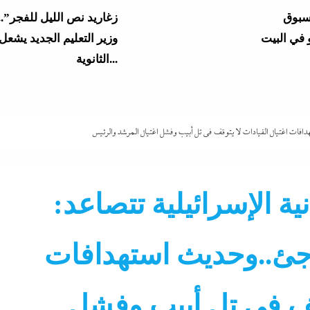
سبوق
 في البيت
وزير التعليم الجديد يشعل 
الثانوية...
جة الثانوية
الرابط والخطوات
من “أرض الصومال” يهد
بحلف إسرائيلي...
دافات اغتيال القيادات لا يتوقف في تل أبيب وفشل اغتيال المرشد والرئيس
4 مساعدين جدد و9 مديرى أمن
مصري عارم بعد هذيان
نية الإسرائيلية تتصاعد:
“مستشار أممي”...
“خناقات الساحل والشواطئ”
بأرشفة ورقمنة تراث الإذا
جئ..وحديث استهدافات
ي: المال
والتلفزيون: الرئيس يبحث
أهم الأصول...
وقف في تل أبيب وفشل
ات الجديدة