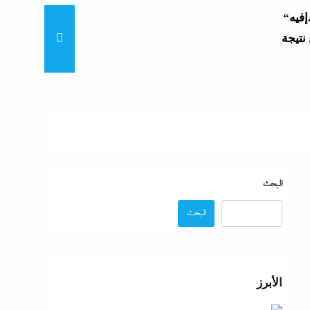
“زغاريد نص الليل للفجر”..إفيه
نتيجة
“إظلام وتعطيش وشلل”..ناشط
د مصر
“مش إحنا الفراعنة”؟ غضب
البحث
البحث
عة
 حماية
الأبرز