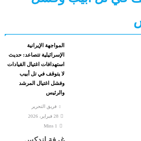
نورا الفرا تسطر: رواق ال
ستقبل
فارس في حرب الوعى
س
اعترافات سالى الجباس
كرية
نشرة لايف
ع إسرائيل
الصادمة تتوالى: ماما ضرب
المواجهة الإيرانية
بالقلم فخنقتها ونمت...
الإسرائيلية تتصاعد: حديث
استهدافات اغتيال القيادات
كرة
ماذا بعد القبض على “صاح
لا يتوقف في تل أبيب
 حفل
الفيديوهات المسيئة”؟
وفشل اغتيال المرشد
والرئيس
قشها ترامب
جنون المتوسط الغامض: 
فريق التحرير
غرق وإغلاق شواطئ وحر
28 فبراير، 2026
1 Mins
غرفة إندكس