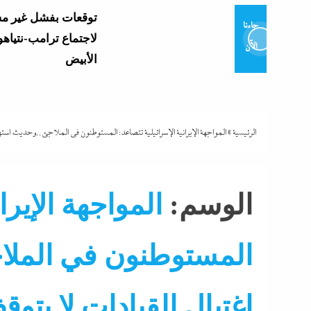
توقعات بفشل غير م
جاءنا
لاجتماع ترامب-نتياهو
الآن
الأبيض
وزير التعليم يعتمد نتي
العامة 2026..
وموعد إعلان...
الرئيسية
»
المواجهة الإيرانية الإسرائيلية تتصاعد: المستوطنون في الملاجئ..وحديث استه
و7 مديرى إدارات: تفاصيل...
الوسم:
المواجهة الإيرا
المستوطنون في الملا
تشتعل..عمرو الشوبك
فوق القانون والأزمة أكبر...
اغتيال القيادات لا يت
مع ترقب حركة التنقل