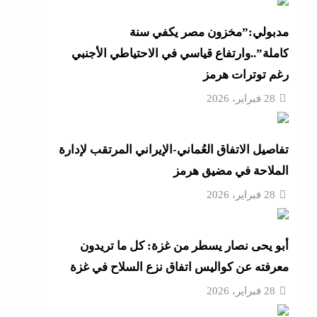
أزهر
مدبولي:”مخزون مصر يكفي سنة
كاملة”..وارتفاع قياسي في الاحتياطي الأجنبي
رغم توترات هرمز
تنى
28 فبراير، 2026
تفاصيل الاتفاق العُماني-الإيراني المرتقب لإدارة
بة
الملاحة في مضيق هرمز
28 فبراير، 2026
موجة
أبو يحى نصار يسطر من غزة: كل ما تريدون
ائق
معرفته عن كواليس اتفاق نزع السلاح في غزة
28 فبراير، 2026