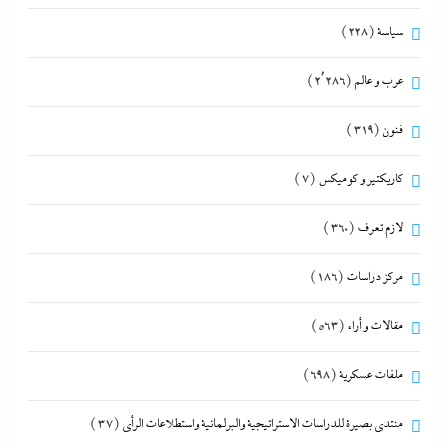
سياسة
(228)
عرب و عالم
(2٬286)
فنون
(319)
كاريكتير و كوميكس
(7)
لازم تعرف
(360)
مركز دراسات
(186)
مقالات و أراء
(563)
ملفات عسكرية
(698)
منتدى بصيرة للدراسات الاستراتيجية والبرلمانية واستطلاعات الرأى
(37)