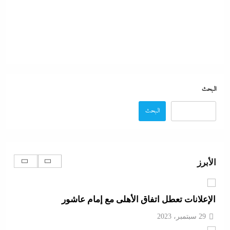
بعد غياب 75 عاما: منتخب المبارزة يحقق ميدالية
عالمية..والأروع أنها على حساب نظيره الإسرائيلي
29 سبتمبر، 2023
كيف فجر خروج سفينة التغييز المحترقة في دمياط أزمة
جديدة في وجه الحكومة المصرية؟
البحث
29 سبتمبر، 2023
البحث
الإعلانات تعطل اتفاق الأهلى مع إمام عاشور
29 سبتمبر، 2023
الأبرز
تقدير موقف:حريق ميناء دمياط يشعل الجدل العالمي
بصراع الروايات..بين “هجوم بمسيّرة بلا أدلة ولا اعتراف”
و”حادث عرضي بدون تبرير”