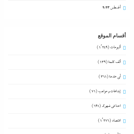
أغسطس 2023
أقسام الموقع
ألبومات
(1٬249)
ألف كلمة
(139)
أي خدمة
(361)
إبداعات و مواهب
(71)
احنا في ضهرك
(696)
اقتصاد
(1٬276)