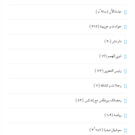
جاءنا الآن
(5٬915)
حوادث و جريمة
(312)
دار نشر
(20)
ذوى الهمم
(12)
رئيس التحرير
(73)
رحلات و كشافة
(7)
رمضانك بيرفكس مع إندكس
(43)
رياضة
(609)
سوشيال ميديا
(3٬657)