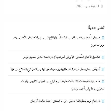
نُشر حديثًا
مدبولي:”مخزون مصر يكفي سنة كاملة”..وارتفاع قياسي في الاحتياطي الأجنبي رغم
أبو يحى نصار يسطر من غزة: كل ما تريدون معرفته عن
توترات هرمز
كواليس اتفاق نزع السلاح في غزة
تفاصيل الاتفاق العُماني-الإيراني المرتقب لإدارة الملاحة في مضيق هرمز
11 نوفمبر، 2025
أبو يحى نصار يسطر من غزة: كل ما تريدون معرفته عن كواليس اتفاق نزع السلاح في غزة
ما حذرنا منه يحدث: اشتباكات عنيفة لليوم الرابع بين الجيش الإثيوبي وقوات
تيجراي..ونظام آبي أحمد يرتعب
د.هشام فريد يسطر: الفارق بين زمن ربة المنزل وحقبة صانعة الأجيال