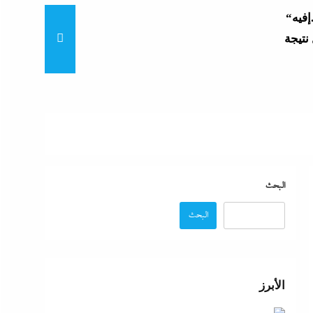
“زغاريد نص الليل للفجر”..إفيه
نتيجة
“إظلام وتعطيش وشلل”..ناشط
د مصر
“مش إحنا الفراعنة”؟ غضب
البحث
البحث
عة
 حماية
الأبرز