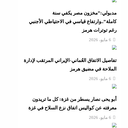
أزهر
مدبولي:”مخزون مصر يكفي سنة
كاملة”..وارتفاع قياسي في الاحتياطي الأجنبي
رغم توترات هرمز
تنى
6 مايو، 2026
تفاصيل الاتفاق العُماني-الإيراني المرتقب لإدارة
بة
الملاحة في مضيق هرمز
6 مايو، 2026
موجة
أبو يحى نصار يسطر من غزة: كل ما تريدون
ائق
معرفته عن كواليس اتفاق نزع السلاح في غزة
6 مايو، 2026